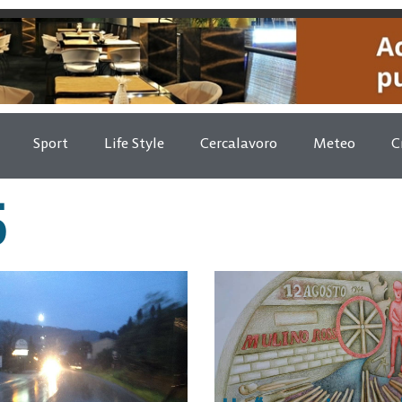
Sport
Life Style
Cercalavoro
Meteo
C
5