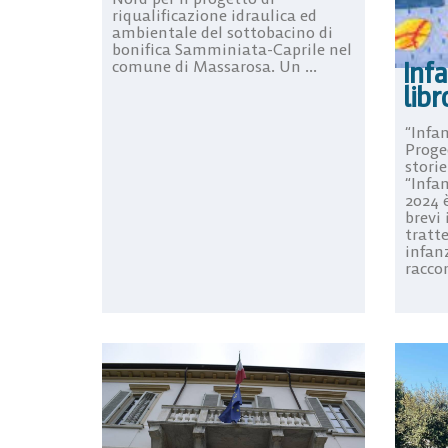
riqualificazione idraulica ed
ambientale del sottobacino di
bonifica Samminiata-Caprile nel
Infa
comune di Massarosa. Un ...
libr
“Infan
Proged
storie
“Infan
2024 è
brevi
tratte
infanz
raccon