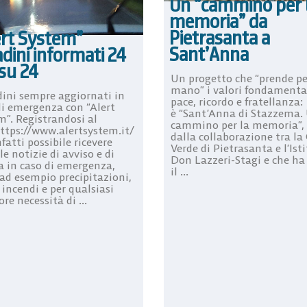
Un “cammino per 
memoria” da
Pietrasanta a
ert System”
Sant’Anna
adini informati 24
su 24
Un progetto che “prende pe
mano” i valori fondamental
dini sempre aggiornati in
pace, ricordo e fratellanza:
di emergenza con “Alert
è “Sant’Anna di Stazzema.
m”. Registrandosi al
cammino per la memoria”,
https://www.alertsystem.it/
dalla collaborazione tra la
nfatti possibile ricevere
Verde di Pietrasanta e l’Ist
le notizie di avviso e di
Don Lazzeri-Stagi e che ha
ta in caso di emergenza,
il ...
 ad esempio precipitazioni,
 incendi e per qualsiasi
ore necessità di ...