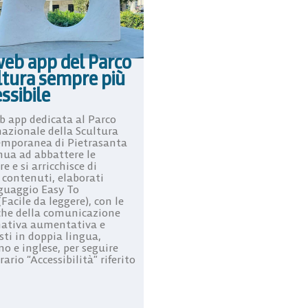
web app del Parco
ltura sempre più
ssibile
b app dedicata al Parco
nazionale della Scultura
mporanea di Pietrasanta
nua ad abbattere le
re e si arricchisce di
 contenuti, elaborati
nguaggio Easy To
Facile da leggere), con le
che della comunicazione
nativa aumentativa e
sti in doppia lingua,
no e inglese, per seguire
erario “Accessibilità” riferito