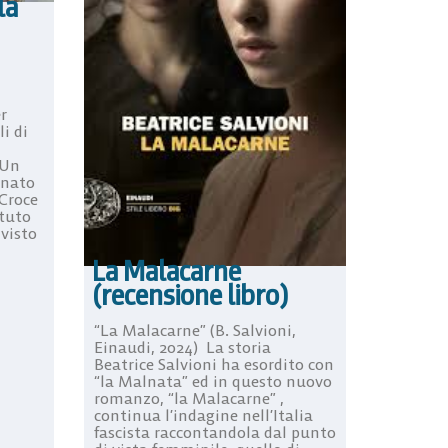
la
r
i di
 Un
 nato
 Croce
ituto
 visto
La Malacarne
(recensione libro)
“La Malacarne” (B. Salvioni,
Einaudi, 2024) La storia
Beatrice Salvioni ha esordito con
“la Malnata” ed in questo nuovo
romanzo, “la Malacarne” ,
continua l’indagine nell’Italia
fascista raccontandola dal punto