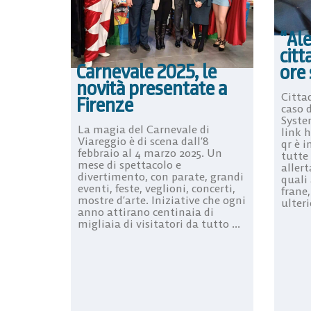
“Al
citt
Carnevale 2025, le
ore 
novità presentate a
Citta
Firenze
caso 
Syste
La magia del Carnevale di
link 
Viareggio è di scena dall’8
qr è i
febbraio al 4 marzo 2025. Un
tutte 
mese di spettacolo e
aller
divertimento, con parate, grandi
quali
eventi, feste, veglioni, concerti,
frane,
mostre d’arte. Iniziative che ogni
ulteri
anno attirano centinaia di
migliaia di visitatori da tutto ...