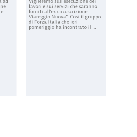
a ad
Vigileremo sull’esecuzione dei
one
lavori e sui servizi che saranno
 e
forniti all’ex circoscrizione
..
Viareggio Nuova”. Così il gruppo
di Forza Italia che ieri
pomeriggio ha incontrato il ...