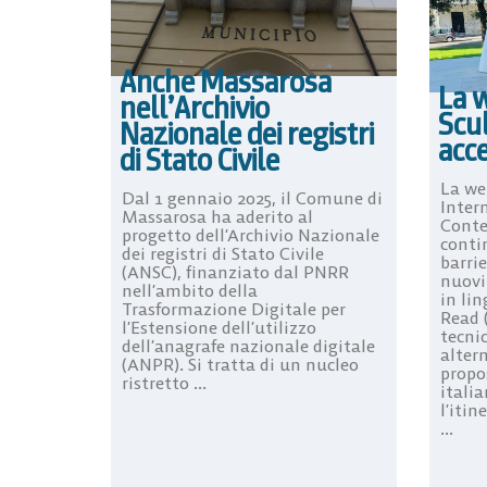
Anche Massarosa
La 
nell’Archivio
Scu
Nazionale dei registri
acce
di Stato Civile
La we
Dal 1 gennaio 2025, il Comune di
Inter
Massarosa ha aderito al
Conte
progetto dell’Archivio Nazionale
conti
dei registri di Stato Civile
barrie
(ANSC), finanziato dal PNRR
nuovi
nell’ambito della
in li
Trasformazione Digitale per
Read (
l’Estensione dell’utilizzo
tecni
dell’anagrafe nazionale digitale
alter
(ANPR). Si tratta di un nucleo
propo
ristretto ...
italia
l’itin
...