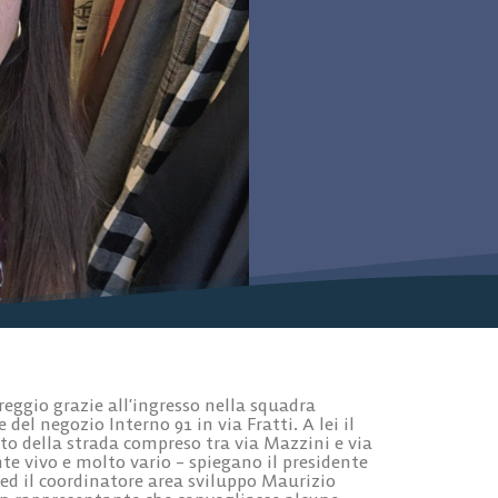
reggio grazie all’ingresso nella squadra
del negozio Interno 91 in via Fratti. A lei il
to della strada compreso tra via Mazzini e via
e vivo e molto vario – spiegano il presidente
ed il coordinatore area sviluppo Maurizio