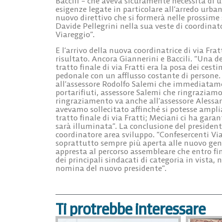
Baccili – che aveva sicuramente necessità di 
esigenze legate in particolare all’arredo urb
nuovo direttivo che si formerà nelle prossime
Davide Pellegrini nella sua veste di coordinat
Viareggio”.
E l’arrivo della nuova coordinatrice di via Fra
risultato. Ancora Giannerini e Baccili. “Una d
tratto finale di via Fratti era la posa dei cest
pedonale con un afflusso costante di persone
all’assessore Rodolfo Salemi che immediatam
portarifiuti, assessore Salemi che ringraziam
ringraziamento va anche all’assessore Alessa
avevamo sollecitato affinché si potesse ampli
tratto finale di via Fratti; Meciani ci ha garant
sarà illuminata”. La conclusione del president
coordinatore area sviluppo. “Confesercenti Via
soprattutto sempre più aperta alle nuovo gen
appresta al percorso assembleare che entro fi
dei principali sindacati di categoria in vista,
nomina del nuovo presidente”.
Ti protrebbe interessare