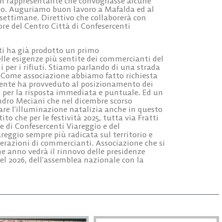
un rappresentante che convogliasse alcune
ano. Auguriamo buon lavoro a Mafalda ed al
 settimane. Direttivo che collaborerà con
ore del Centro Città di Confesercenti
tti ha già prodotto un primo
elle esigenze più sentite dei commercianti del
ini per i rifiuti. Stiamo parlando di una strada
. Come associazione abbiamo fatto richiesta
ente ha provveduto al posizionamento dei
o per la risposta immediata e puntuale. Ed un
ndro Meciani che nel dicembre scorso
are l’illuminazione natalizia anche in questo
ito che per le festività 2025, tutta via Fratti
e di Confesercenti Viareggio e del
reggio sempre più radicata sul territorio e
erazioni di commercianti. Associazione che si
ne anno vedrà il rinnovo delle presidenze
 nel 2026, dell’assemblea nazionale con la