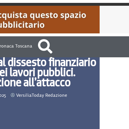
ronaca Toscana
l dissesto finanziario
ei lavori pubblici.
ione all’attacco
025
VersiliaToday Redazione