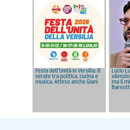
Festa dell’Unità in Versilia: 8
Lucio L
serate tra politica, cucina e
silenzio
musica. Atteso anche Giani
ma il m
Barsott