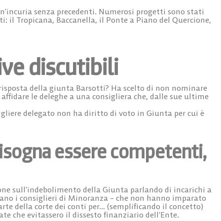
un’incuria senza precedenti. Numerosi progetti sono stati
 il Tropicana, Baccanella, il Ponte a Piano del Quercione,
ve discutibili
 risposta della giunta Barsotti? Ha scelto di non nominare
 affidare le deleghe a una consigliera che, dalle sue ultime
.
igliere delegato non ha diritto di voto in Giunta per cui è
 bisogna essere competenti,
one sull’indebolimento della Giunta parlando di incarichi a
nuano i consiglieri di Minoranza – che non hanno imparato
rte della corte dei conti per… (semplificando il concetto)
te che evitassero il dissesto finanziario dell’Ente.