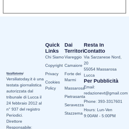
Quick
Dai
Resta In
Links
Territori
Contatto
Chi Siamo
Viareggio
Via Sarzanese Nord,
20
Copyright
Camaiore
55054 Massarosa
Privacy
Forte dei
Lucca
Versiliatoday.it è una
Marmi
Per Pubblicità
Cookies
testata giornalistica
Email:
Policy
Massarosa
autorizzata dal
redazionevt@gmail.com
Pietrasanta
tribunale di Lucca il
Phone: 393-3317601
24 febbraio 2012 al
Seravezza
n° 937 del registro
Hours: Lun-Ven
Stazzema
Periodici.
9:00AM - 5:00PM
Direttore
Responsabile: