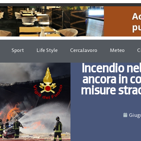
Sport
Life Style
Cercalavoro
Meteo
C
Incendio ne
ancora in co
misure stra
Giugn