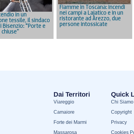
Fiamme in Toscana: incendi
nei campi a Lajatico e in un
cendio in un
ristorante ad Arezzo, due
ne tessile, il sindaco
persone intossicate
i Bisenzio: “Porte e
e chiuse”
Dai Territori
Quick 
Viareggio
Chi Siamo
Camaiore
Copyright
Forte dei Marmi
Privacy
Massarosa
Cookies Po