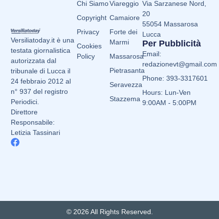
Chi Siamo
Viareggio
Via Sarzanese Nord,
20
Copyright
Camaiore
55054 Massarosa
Privacy
Forte dei
Lucca
Versiliatoday.it è una
Marmi
Per Pubblicità
Cookies
testata giornalistica
Email:
Policy
Massarosa
autorizzata dal
redazionevt@gmail.com
Pietrasanta
tribunale di Lucca il
Phone: 393-3317601
24 febbraio 2012 al
Seravezza
n° 937 del registro
Hours: Lun-Ven
Stazzema
Periodici.
9:00AM - 5:00PM
Direttore
Responsabile:
Letizia Tassinari
© 2026 All Rights Reserved.