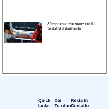
80enne muore in mare: inutili i
tentativi di rianimarlo
Quick
Dai
Resta In
Links
Territori
Contatto