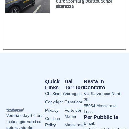
oltre 935mila giocattoli senza
sicurezza
Quick
Dai
Resta In
Links
Territori
Contatto
Chi Siamo
Viareggio
Via Sarzanese Nord,
20
Copyright
Camaiore
55054 Massarosa
Privacy
Forte dei
Lucca
Versiliatoday.it è una
Marmi
Per Pubblicità
Cookies
testata giornalistica
Email:
Policy
Massarosa
autorizzata dal