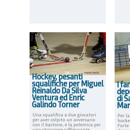
Hockey, pesanti
squalifiche per Miguel
I fa
Reinaldo Da Silva
depo
Ventura ed Enric
di S
Galindo Torner
Mar
Una squalifica a due giocatori
Per l
per aver colpito un avversario
hockey
con il bastone, e la polemica per
Forte
uno striscione raffigurante