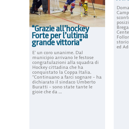
Doman
Campi
scontr
posiz
“Grazie all’hockey
Brega
Cente
Forte per l’ultima
Follo
grande vittoria”
stori
ed Ad
E’ un coro unanime. Dal
municipio arrivano le festose
congratulazioni alla squadra di
Hockey cittadina che ha
conquistato la Coppa Italia.
“Continuano a farci sognare – ha
dichiarato il sindaco Umberto
Buratti – sono state tante le
gioie che da ...