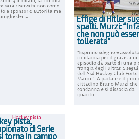
ssimo 3 febbraio, la tribuna
re sarà riservata non come
lito a sponsor e autorità ma
amiglie dei ...
Effige di Hitler sug
spalti. Murzi: “In
che non può esse
tollerata”
“Esprimo sdegno e assolut
condanna per il gravissimo
episodio da parte di una pi
frangia degli ultras a segui
dell’Asd Hockey Club Forte 
Marmi”. A parlare è il prim
cittadino Bruno Murzi che
condanna e si dissocia da
quanto ...
key pista,
pionato di Serie
si torna in campo