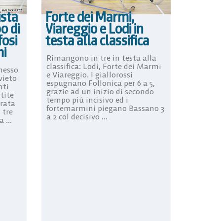
ista
Forte dei Marmi,
o di
Viareggio e Lodi in
fosi
testa alla classifica
mi
Rimangono in tre in testa alla
classifica: Lodi, Forte dei Marmi
messo
e Viareggio. I giallorossi
vieto
espugnano Follonica per 6 a 5,
nti
grazie ad un inizio di secondo
tite
tempo più incisivo ed i
urata
fortemarmini piegano Bassano 3
 tre
a 2 col decisivo ...
 ...