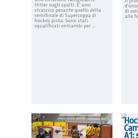
il pro
Hitler sugli spalti. E’ uno
d’ono
strascico pesante quello della
di so
semifinale di Supercoppa di
alle f
hockey pista. Sono stati
squalificati entrambi per ...
Hoc
Cam
A1: 