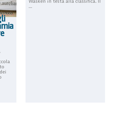
Wasken in testa alla classifica. Il
...
li
famia
re
a
ccola
to
dei
o