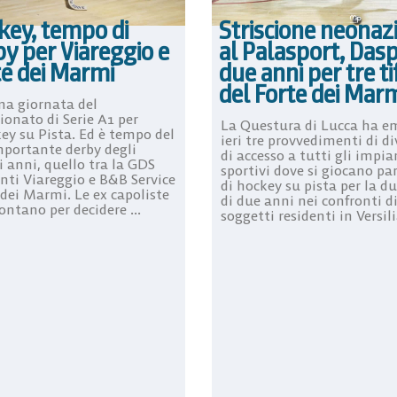
key, tempo di
Striscione neonaz
y per Viareggio e
al Palasport, Dasp
te dei Marmi
due anni per tre ti
del Forte dei Mar
ma giornata del
onato di Serie A1 per
La Questura di Lucca ha e
key su Pista. Ed è tempo del
ieri tre provvedimenti di di
mportante derby degli
di accesso a tutti gli impia
i anni, quello tra la GDS
sportivi dove si giocano par
nti Viareggio e B&B Service
di hockey su pista per la d
 dei Marmi. Le ex capoliste
di due anni nei confronti di
rontano per decidere ...
soggetti residenti in Versilia