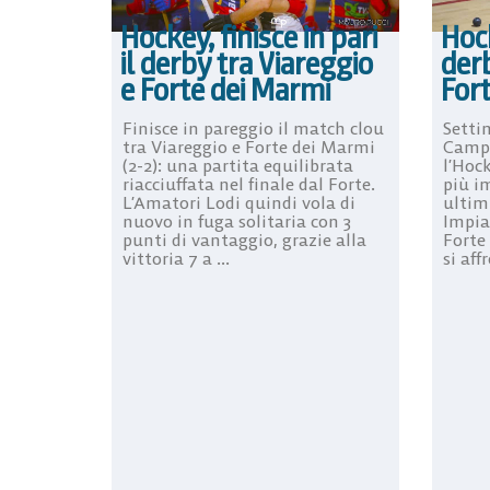
Hockey, finisce in pari
Hoc
il derby tra Viareggio
derb
e Forte dei Marmi
For
Finisce in pareggio il match clou
Setti
tra Viareggio e Forte dei Marmi
Campi
(2-2): una partita equilibrata
l’Hoc
riacciuffata nel finale dal Forte.
più i
L’Amatori Lodi quindi vola di
ultim
nuovo in fuga solitaria con 3
Impia
punti di vantaggio, grazie alla
Forte
vittoria 7 a ...
si aff