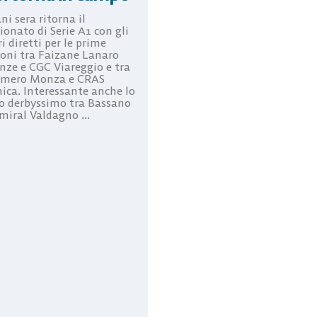
i sera ritorna il
onato di Serie A1 con gli
i diretti per le prime
ioni tra Faizane Lanaro
nze e CGC Viareggio e tra
mero Monza e CRAS
nica. Interessante anche lo
co derbyssimo tra Bassano
miral Valdagno ...