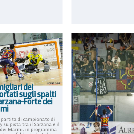
migliari dei
rtati sugli spalti
arzana-Forte dei
mi
a partita di campionato di
 su pista tra il Sarzana e il
 dei Marmi, in programma