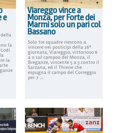
o
Viareggo vince a
e e
Monza, per Forte dei
Marmi solo un pari col
Bassano
della
Solo tre squadre riescono a
nno la
vincere nei posticipi della 16°
-Lodi
giornata, Viareggio, vittorioso 6
da
a 0 sul campoo del Monza, il
re la
Breganze, vincente 5 a 3 contro il
arte
Sarzana, ed il Thiene che
eganze
espugna il campo del Correggio
per 7 ...