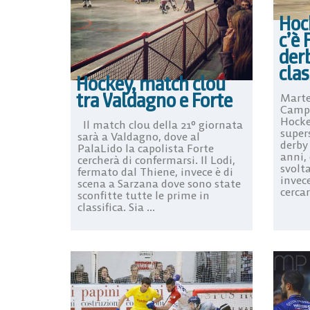
Hock
c’è 
derb
clas
Hockey, match clou
tra Valdagno e Forte
Marte
Campi
Hocke
Il match clou della 21° giornata
supers
sarà a Valdagno, dove al
derby 
PalaLido la capolista Forte
anni,
cercherà di confermarsi. Il Lodi,
svolt
fermato dal Thiene, invece è di
invece
scena a Sarzana dove sono state
cercare
sconfitte tutte le prime in
classifica. Sia ...