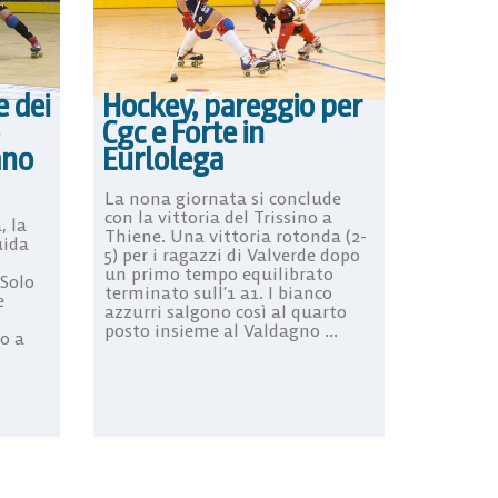
e dei
Hockey, pareggio per
Cgc e Forte in
ano
Eurlolega
La nona giornata si conclude
con la vittoria del Trissino a
, la
Thiene. Una vittoria rotonda (2-
uida
5) per i ragazzi di Valverde dopo
un primo tempo equilibrato
 Solo
terminato sull’1 a1. I bianco
e
azzurri salgono così al quarto
posto insieme al Valdagno ...
o a