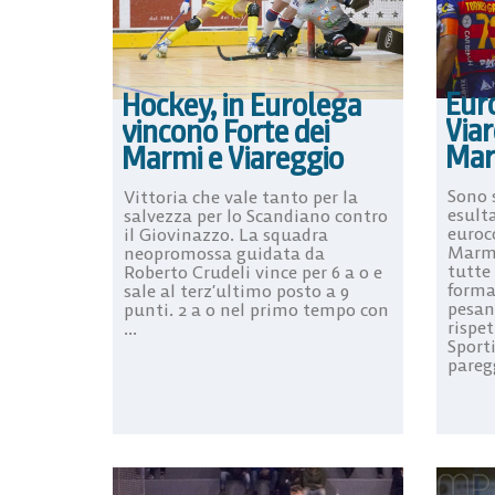
Eur
Hockey, in Eurolega
Viar
vincono Forte dei
Mar
Marmi e Viareggio
Sono 
Vittoria che vale tanto per la
esult
salvezza per lo Scandiano contro
euroc
il Giovinazzo. La squadra
Marmi
neopromossa guidata da
tutte
Roberto Crudeli vince per 6 a 0 e
formaz
sale al terz’ultimo posto a 9
pesant
punti. 2 a 0 nel primo tempo con
rispe
...
Sport
paregg