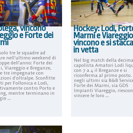
olega, vincono
Hockey: Lodi, Fort
eggio e Forte dei
Marmi e Viareggio
mi
vincono e si stacc
in vetta
solo tre le squadre ad
are nell’ultimo weekend di
Nel big match della decima
oppe dell’anno: Forte dei
capolista Amatori Lodi liq
, Viareggio e Breganze,
con 7 a 4 il Breganze e si
 e tre impegnate con
riconferma al primo posto.
ioni d’oltralpe. Sconfitte
negli ultimi sia B&B Servic
i per Follonica e Lodi,
Forte dei Marmi, sia GDS
ttivamente contro Porto e
Impianti Viareggio, riescon
ing, mentre terminano in
vincere le loro ...
io ...