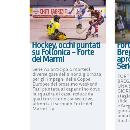
Hockey, occhi puntati
For
su Follonica – Forte
Bre
dei Marmi
apro
Seri
Serie A1 anticipa a martedì
diverse gare della nona giornata
FORT
per gli impegni delle Coppe
BREG
Europee del prossimo weekend.
UNA 
Fari puntata al capannino dove
GIORN
la squadra di casa, reduce da
stagi
quattro vittorie consecutive,
sfide
affronta il secondo Forte dei
e Bre
Marmi. La ...
giorna
andata
final e