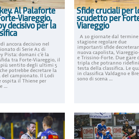
ey. Al Palaforte
Sfide cruciali per l
Forte-Viareggio,
scudetto per Fort
y decisivo per la
Viareggio
sifica
A 10 giornate dal termine 
stagione regolare due
dì ancora decisivo nel
importanti sfide decretera
onato di Serie A1 di
nuova capolista, Viareggio
y Pista: domani c’è la
e Trissino-Forte. Due gare 
fida tra Forte-Viareggio, il
tripla che potranno ridefini
più sentito degli ultimi 5
testa della classifica. Le qu
 che potrebbe decretare la
in classifica Valdagno e Br
a del campionato. Il Lodi
sono di scena ...
 ospita il Thiene per
 ...