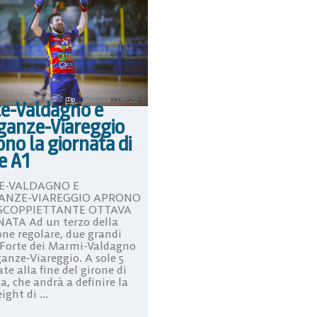
te-Valdagno e
ganze-Viareggio
no la giornata di
e A1
E-VALDAGNO E
ANZE-VIAREGGIO APRONO
SCOPPIETTANTE OTTAVA
ATA Ad un terzo della
one regolare, due grandi
: Forte dei Marmi-Valdagno
ganze-Viareggio. A sole 5
te alla fine del girone di
, che andrà a definire la
ight di ...