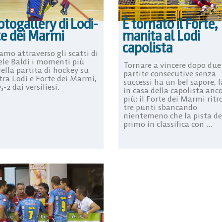
otogallery di Lodi-
È tornato il Forte,
te dei Marmi
manita al Lodi
capolista
amo attraverso gli scatti di
ele Baldi i momenti più
Tornare a vincere dopo due
della partita di hockey su
partite consecutive senza
tra Lodi e Forte dei Marmi,
successi ha un bel sapore, f
5-2 dai versiliesi.
in casa della capolista anco
più: il Forte dei Marmi ritr
tre punti sbancando
nientemeno che la pista de
primo in classifica con ...