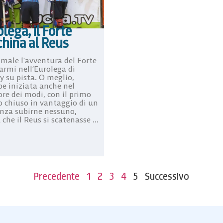
lega, il Forte
china al Reus
 male l’avventura del Forte
armi nell’Eurolega di
y su pista. O meglio,
be iniziata anche nel
ore dei modi, con il primo
 chiuso in vantaggio di un
enza subirne nessuno,
che il Reus si scatenasse ...
Precedente
1
2
3
4
5
Successivo