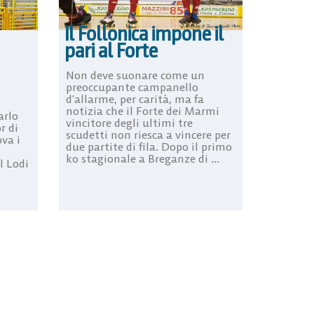
Il Follonica impone il
pari al Forte
Non deve suonare come un
preoccupante campanello
d’allarme, per carità, ma fa
notizia che il Forte dei Marmi
arlo
vincitore degli ultimi tre
r di
scudetti non riesca a vincere per
ova i
due partite di fila. Dopo il primo
ko stagionale a Breganze di ...
l Lodi