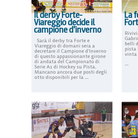
Il derby Forte-
La f
Viareggio decide il
For
campione d’inverno
Rivivi
Gabri
Sarà il derby tra Forte e
belli 
Viareggio di domani sera a
pista 
decretare il Campione d’Inverno
vinta 
di questo appassionante girone
di andata del Campionato di
...
Serie A1 di Hockey su Pista.
Mancano ancora due posti degli
otto disponibili per la ...