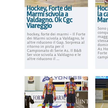
Hockey, Forte dei
Hock
Marmi scivola a
la c
Valdagno. Ok Cgc
Mar
Viareggio
Sono 
conqui
hockey, forte dei marmi – Il Forte
maggi
dei Marmi scivola a Valdagno, le
stess
altre riducono il Gap. Sorpresa al
domin
ritorno in pista per il
A1 Ho
Campionato di Serie A1. Il B&B
Forte
Ser vice scivola a Valdagno e le
campi
altre riducono il ...