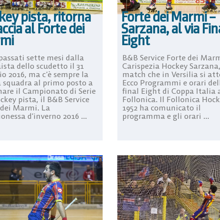
ey pista, ritorna
Forte dei Marmi –
accia al Forte dei
Sarzana, al via Fin
mi
Eight
passati sette mesi dalla
B&B Service Forte dei Marm
sta dello scudetto il 31
Carispezia Hockey Sarzana, 
o 2016, ma c’è sempre la
match che in Versilia si at
a squadra al primo posto a
Ecco Programmi e orari del
are il Campionato di Serie
final Eight di Coppa Italia 
ckey pista, il B&B Service
Follonica. Il Follonica Hoc
 dei Marmi. La
1952 ha comunicato il
onessa d’inverno 2016 ...
programma e gli orari ...