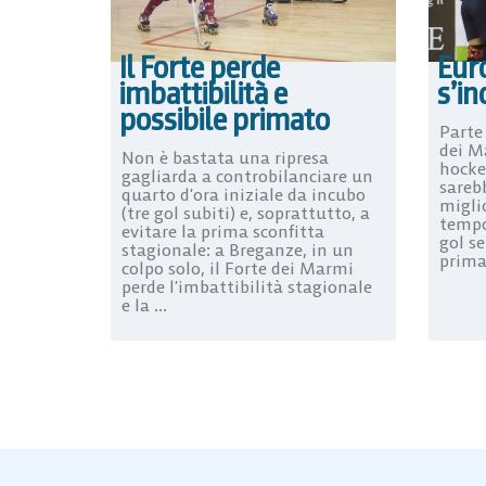
Il Forte perde
Euro
imbattibilità e
s’in
possibile primato
Parte
dei M
Non è bastata una ripresa
hocke
gagliarda a controbilanciare un
sareb
quarto d’ora iniziale da incubo
migli
(tre gol subiti) e, soprattutto, a
tempo
evitare la prima sconfitta
gol s
stagionale: a Breganze, in un
prima 
colpo solo, il Forte dei Marmi
perde l’imbattibilità stagionale
e la ...