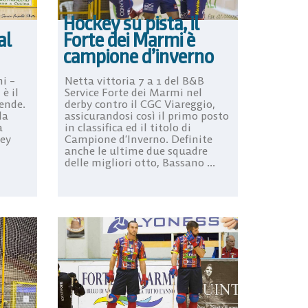
Hockey su pista, il
Forte dei Marmi è
al
campione d’inverno
Netta vittoria 7 a 1 del B&B
i –
Service Forte dei Marmi nel
è il
derby contro il CGC Viareggio,
tende.
assicurandosi così il primo posto
la
in classifica ed il titolo di
a
Campione d’Inverno. Definite
key
anche le ultime due squadre
delle migliori otto, Bassano ...