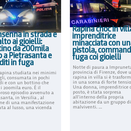
Rapina choc in vill
nsenna in strada e
imprenditrice
lto ai gioielli:
minacciata con un
tino da 200mila
pistola, command
 a Pietrasanta e
fuga coi gioielli
iti in fuga
Notte di paura a Impruneta
provincia di Firenze, dove 
apina studiata nei minimi
rapina in villa si è trasfor
gli, consumata in pochi
in una scena di forte tensi
di e con un bottino che
Una donna, imprenditrice 
 i 200mila euro. È il
posto, è stata sorpresa
roso episodio avvenuto a
all’interno della propria
santa, in Versilia , al
abitazione da un gruppo di
ne di una manifestazione
malviventi. ...
ata al lusso, una vicenda