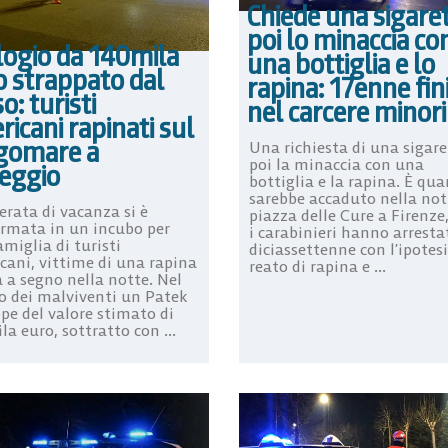
Chiede una sigaret
poi lo minaccia co
logio da 140mila
una bottiglia e lo
o strappato dal
rapina: 17enne fin
o: turisti
nel carcere minori
icani rapinati sul
gomare a
Una richiesta di una sigare
poi la minaccia con una
reggio
bottiglia e la rapina. È qu
sarebbe accaduto nella not
erata di vacanza si è
piazza delle Cure a Firenze
ormata in un incubo per
i carabinieri hanno arrest
miglia di turisti
diciassettenne con l’ipotesi
cani, vittime di una rapina
reato di rapina e ...
 a segno nella notte. Nel
o dei malviventi un Patek
pe del valore stimato di
a euro, sottratto con ...