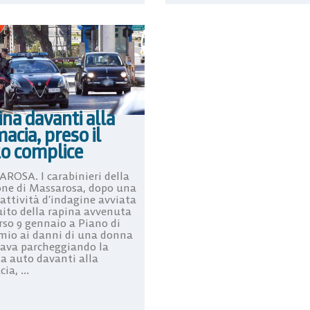
na davanti alla
acia, preso il
zo complice
ROSA. I carabinieri della
one di Massarosa, dopo una
 attività d’indagine avviata
uito della rapina avvenuta
rso 9 gennaio a Piano di
o ai danni di una donna
tava parcheggiando la
ia auto davanti alla
ia, ...