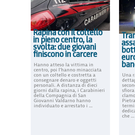
Rapina con il coltello
Tra
in pieno centro, la
assa
svolta: due giovani
bot
finiscono in carcere
euro
band
Hanno atteso la vittima in
centro, poi l’hanno minacciata
Una r
con un coltello e costretta a
detta
consegnare denaro e oggetti
secon
personali. A distanza di dieci
sfiora
giorni dalla rapina, i Carabinieri
clamo
della Compagnia di San
Pietra
Giovanni Valdarno hanno
termi
individuato e arrestato i ...
dedic
che ...