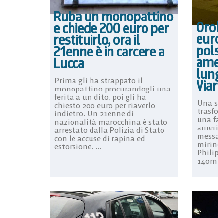
Ruba un monopattino
Oro
e chiede 200 euro per
eur
restituirlo, ora il
pols
21enne è in carcere a
amer
Lucca
lun
Prima gli ha strappato il
Via
monopattino procurandogli una
ferita a un dito, poi gli ha
Una s
chiesto 200 euro per riaverlo
trasf
indietro. Un 21enne di
una fa
nazionalità marocchina è stato
ameri
arrestato dalla Polizia di Stato
messa
con le accuse di rapina ed
mirin
estorsione. ...
Philip
140mil