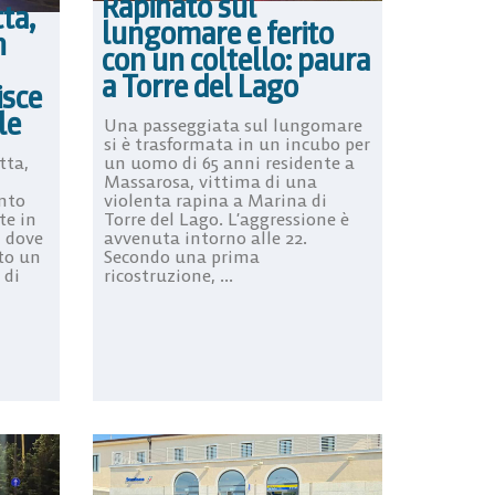
Rapinato sul
ta,
lungomare e ferito
n
con un coltello: paura
a Torre del Lago
isce
le
Una passeggiata sul lungomare
si è trasformata in un incubo per
tta,
un uomo di 65 anni residente a
Massarosa, vittima di una
anto
violenta rapina a Marina di
te in
Torre del Lago. L’aggressione è
, dove
avvenuta intorno alle 22.
ato un
Secondo una prima
 di
ricostruzione, ...