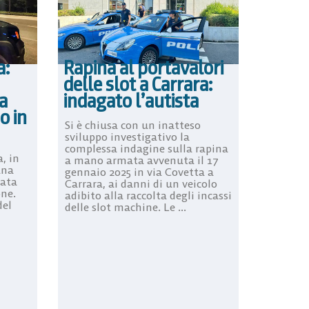
Rapina al portavalori
a:
delle slot a Carrara:
indagato l’autista
a
o in
Si è chiusa con un inatteso
sviluppo investigativo la
complessa indagine sulla rapina
, in
a mano armata avvenuta il 17
una
gennaio 2025 in via Covetta a
mata
Carrara, ai danni di un veicolo
one.
adibito alla raccolta degli incassi
del
delle slot machine. Le ...