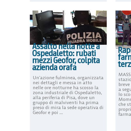
Assalto nella notte a
Rapi
Ospedaletto: rubati
farm
mezzi Geofor, colpita
ter
azienda orafa
MASSA
Un’azione fulminea, organizzata
stazi
nei dettagli e messa in atto
breve
nelle ore notturne ha scosso la
a seg
zona industriale di Ospedaletto,
lo sco
alla periferia di Pisa, dove un
Mommi
gruppo di malviventi ha prima
che s
preso di mira la sede operativa di
propr
Geofor e poi ...
farmac