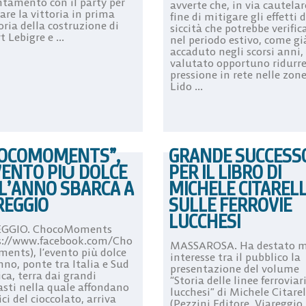
tamento con il party per
avverte che, in via cautelar
are la vittoria in prima
fine di mitigare gli effetti 
ria della costruzione di
siccità che potrebbe verific
t Lebigre e ...
nel periodo estivo, come gi
accaduto negli scorsi anni,
valutato opportuno ridurre
pressione in rete nelle zone
Lido ...
OCOMOMENTS”,
GRANDE SUCCESS
VENTO PIǓ DOLCE
PER IL LIBRO DI
L’ANNO SBARCA A
MICHELE CITAREL
REGGIO
SULLE FERROVIE
LUCCHESI
EGGIO. ChocoMoments
s://www.facebook.com/Cho
MASSAROSA. Ha destato m
ents), l’evento più dolce
interesse tra il pubblico la
nno, ponte tra Italia e Sud
presentazione del volume
ca, terra dai grandi
“Storia delle linee ferroviar
asti nella quale affondano
lucchesi” di Michele Citarel
ici del cioccolato, arriva
(Pezzini Editore, Viareggio 