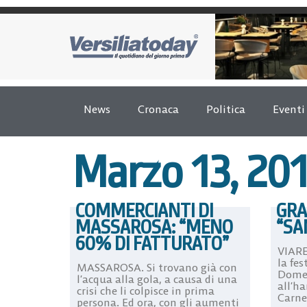
News
Cronaca
Politica
Eventi
Marzo 13, 20
COMMERCIANTI DI
GRA
MASSAROSA: “MENO
“SA
60% DI FATTURATO”
VIARE
la fes
MASSAROSA. Si trovano già con
Domeni
l’acqua alla gola, a causa di una
all’h
crisi che li colpisce in prima
Carne
persona. Ed ora, con gli aumenti