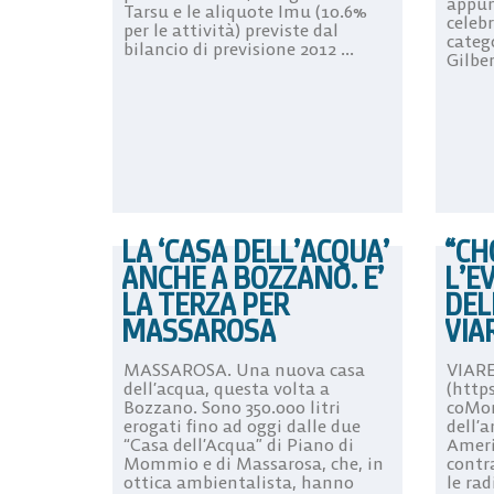
appun
Tarsu e le aliquote Imu (10.6%
celebr
per le attività) previste dal
catego
bilancio di previsione 2012 ...
Gilber
LA ‘CASA DELL’ACQUA’
“CH
ANCHE A BOZZANO. E’
L’E
LA TERZA PER
DEL
MASSAROSA
VIA
MASSAROSA. Una nuova casa
VIAR
dell’acqua, questa volta a
(http
Bozzano. Sono 350.000 litri
coMom
erogati fino ad oggi dalle due
dell’a
“Casa dell’Acqua” di Piano di
Ameri
Mommio e di Massarosa, che, in
contr
ottica ambientalista, hanno
le rad