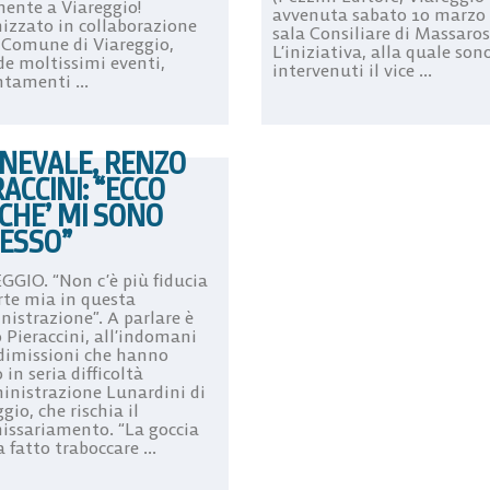
mente a Viareggio!
avvenuta sabato 10 marzo 
izzato in collaborazione
sala Consiliare di Massaros
l Comune di Viareggio,
L’iniziativa, alla quale son
de moltissimi eventi,
intervenuti il vice ...
tamenti ...
NEVALE, RENZO
RACCINI: “ECCO
CHE’ MI SONO
ESSO”
GGIO. “Non c’è più fiducia
rte mia in questa
istrazione”. A parlare è
 Pieraccini, all’indomani
 dimissioni che hanno
in seria difficoltà
inistrazione Lunardini di
gio, che rischia il
ssariamento. “La goccia
 fatto traboccare ...