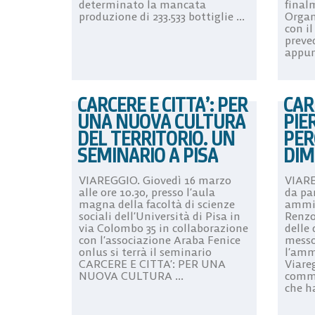
determinato la mancata
final
produzione di 233.533 bottiglie ...
Organ
con i
preve
appun
CARCERE E CITTA’: PER
CAR
UNA NUOVA CULTURA
PIE
DEL TERRITORIO. UN
PER
SEMINARIO A PISA
DIM
VIAREGGIO. Giovedì 16 marzo
VIARE
alle ore 10.30, presso l’aula
da pa
magna della facoltà di scienze
ammin
sociali dell’Università di Pisa in
Renzo
via Colombo 35 in collaborazione
delle
con l’associazione Araba Fenice
messo 
onlus si terrà il seminario
l’amm
CARCERE E CITTA’: PER UNA
Viareg
NUOVA CULTURA ...
commi
che ha