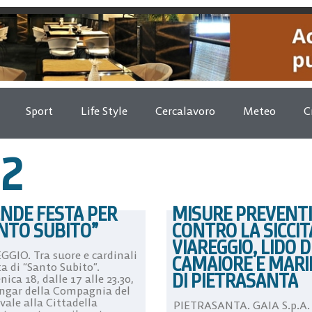
Sport
Life Style
Cercalavoro
Meteo
C
12
NDE FESTA PER
MISURE PREVENT
NTO SUBITO”
CONTRO LA SICCIT
VIAREGGIO, LIDO D
GGIO. Tra suore e cardinali
CAMAIORE E MAR
ta di “Santo Subito”.
DI PIETRASANTA
ca 18, dalle 17 alle 23.30,
angar della Compagnia del
vale alla Cittadella
PIETRASANTA. GAIA S.p.A.