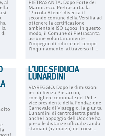
e, al
PIETRASANTA. Dopo Forte dei
della
Marmi, ecco Pietrasanta: la
arsi
“Piccola Atene” diventa il
à
secondo comune della Versilia ad
 ha
ottenere la certificazione
 la
ambientale ISO 14001. In questo
 di
modo, il Comune di Pietrasanta
assume volontariamente
l’impegno di ridurre nel tempo
l’inquinamento, attraverso il ...
O
L’UDC SFIDUCIA
LUNARDINI
LA
VIAREGGIO. Dopo le dimissioni
ieri di Renzo Pieraccini,
consigliere comunale del Pdl e
vice presidente della Fondazione
Carnevale di Viareggio, la giunta
olto
Lunardini di centrodestra perde
anche l’appoggio dell’Udc che ha
preso le distanze ufficializzando
ie
stamani (13 marzo) nel corso ...
la
2011),