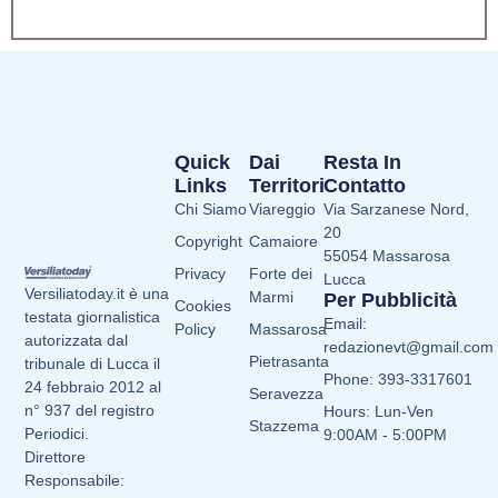
Quick
Dai
Resta In
Links
Territori
Contatto
Chi Siamo
Viareggio
Via Sarzanese Nord,
20
Copyright
Camaiore
55054 Massarosa
Privacy
Forte dei
Lucca
Versiliatoday.it è una
Marmi
Per Pubblicità
Cookies
testata giornalistica
Email:
Policy
Massarosa
autorizzata dal
redazionevt@gmail.com
Pietrasanta
tribunale di Lucca il
Phone: 393-3317601
24 febbraio 2012 al
Seravezza
n° 937 del registro
Hours: Lun-Ven
Stazzema
Periodici.
9:00AM - 5:00PM
Direttore
Responsabile: