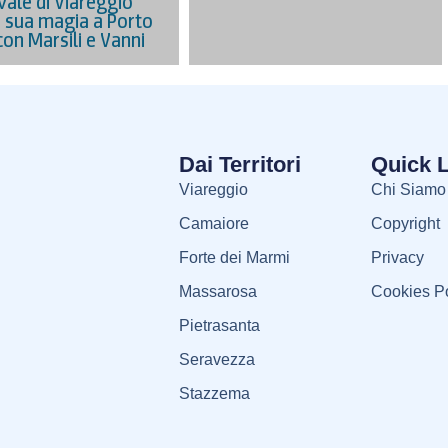
vale di Viareggio
a sua magia a Porto
con Marsili e Vanni
Dai Territori
Quick 
Viareggio
Chi Siamo
Camaiore
Copyright
Forte dei Marmi
Privacy
Massarosa
Cookies Po
Pietrasanta
Seravezza
Stazzema