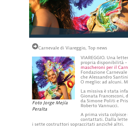
Carnevale di Viareggio
,
Top news
VIAREGGIO. Una lettera 
propria disponibilità –
mascheroni per il Carn
Fondazione Carnevale è
che Alessandro Santini,
O meglio: ad alcuni. M
La missiva è stata infat
Gionata Francesconi, d
da Simone Politi e Pris
Foto Jorge Mejía
Roberto Vannucci.
Peralta
A prima vista colpisce 
contattati. Dalla letter
i sette costruttori sopraccitati anziché altri.