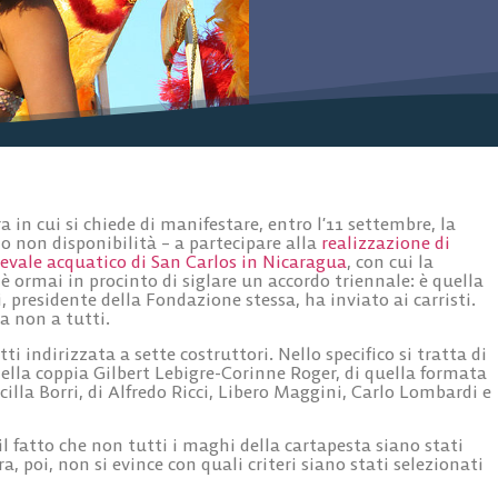
in cui si chiede di manifestare, entro l’11 settembre, la
 o non disponibilità – a partecipare alla
realizzazione di
evale acquatico di San Carlos in Nicaragua
, con cui la
 ormai in procinto di siglare un accordo triennale: è quella
 presidente della Fondazione stessa, ha inviato ai carristi.
a non a tutti.
ti indirizzata a sette costruttori. Nello specifico si tratta di
ella coppia Gilbert Lebigre-Corinne Roger, di quella formata
cilla Borri, di Alfredo Ricci, Libero Maggini, Carlo Lombardi e
il fatto che non tutti i maghi della cartapesta siano stati
a, poi, non si evince con quali criteri siano stati selezionati