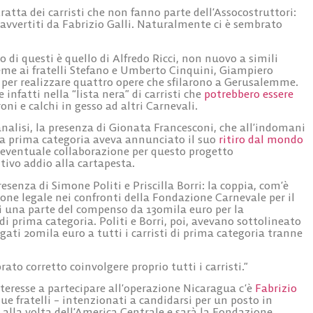
 tratta dei carristi che non fanno parte dell’Assocostruttori:
 avvertiti da Fabrizio Galli. Naturalmente ci è sembrato
 di questi è quello di Alfredo Ricci, non nuovo a simili
sieme ai fratelli Stefano e Umberto Cinquini, Giampiero
i per realizzare quattro opere che sfilarono a Gerusalemme.
infatti nella “lista nera” di carristi che
potrebbero essere
i e calchi in gesso ad altri Carnevali.
nalisi, la presenza di Gionata Francesconi, che all’indomani
lla prima categoria aveva annunciato il suo
ritiro dal mondo
 eventuale collaborazione per questo progetto
itivo addio alla cartapesta.
esenza di Simone Politi e Priscilla Borri: la coppia, com’è
one legale nei confronti della Fondazione Carnevale per il
una parte del compenso da 130mila euro per la
di prima categoria. Politi e Borri, poi, avevano sottolineato
rogati 20mila euro a tutti i carristi di prima categoria tranne
ato corretto coinvolgere proprio tutti i carristi.”
teresse a partecipare all’operazione Nicaragua c’è
Fabrizio
i due fratelli – intenzionati a candidarsi per un posto in
 alla volta dell’America Centrale e sarà la Fondazione