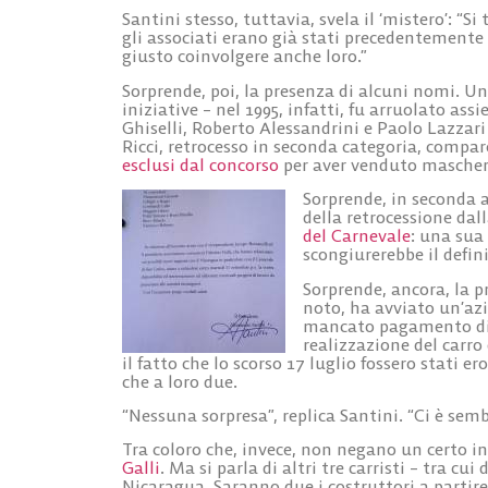
Santini stesso, tuttavia, svela il ‘mistero’: “Si
gli associati erano già stati precedentemente
giusto coinvolgere anche loro.”
Sorprende, poi, la presenza di alcuni nomi. Uno
iniziative – nel 1995, infatti, fu arruolato as
Ghiselli, Roberto Alessandrini e Paolo Lazzar
Ricci, retrocesso in seconda categoria, compare 
esclusi dal concorso
per aver venduto mascheron
Sorprende, in seconda a
della retrocessione da
del Carnevale
: una sua
scongiurerebbe il defin
Sorprende, ancora, la pr
noto, ha avviato un’azi
mancato pagamento di 
realizzazione del carro 
il fatto che lo scorso 17 luglio fossero stati e
che a loro due.
“Nessuna sorpresa”, replica Santini. “Ci è sembr
Tra coloro che, invece, non negano un certo in
Galli
. Ma si parla di altri tre carristi – tra cu
Nicaragua. Saranno due i costruttori a partire