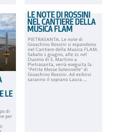
LE NOTE DI ROSSINI
NEL CANTIERE DELLA
MUSICA FLAM
PIETRASANTA. Le note di
Gioachino Rossini si espandono
nel Cantiere della Musica FLAM.
Sabato 1 giugno, alle 21 nel
Duomo di S. Martino a
Pietrasanta, verrà eseguita la
“Petite Messe Solennelle” di
Gioachino Rossini. Ad esibirsi
A
saranno il soprano Laura ...
E LE
po di
ne per
ti
5