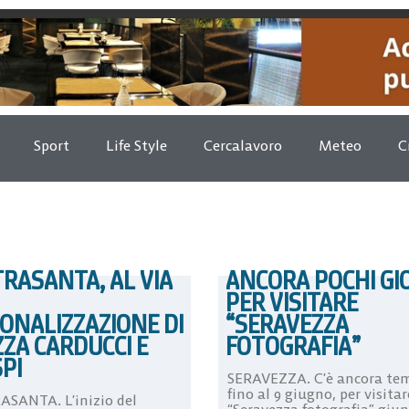
Sport
Life Style
Cercalavoro
Meteo
C
TRASANTA, AL VIA
ANCORA POCHI GI
PER VISITARE
ONALIZZAZIONE DI
“SERAVEZZA
ZZA CARDUCCI E
FOTOGRAFIA”
SPI
SERAVEZZA. C’è ancora te
fino al 9 giugno, per visitar
ASANTA. L’inizio del
“Seravezza fotografia” giu