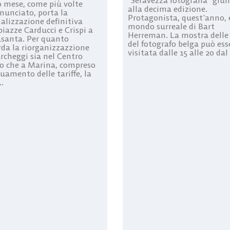
 mese, come più volte
alla decima edizione.
nunciato, porta la
Protagonista, quest’anno, è
alizzazione definitiva
mondo surreale di Bart
piazze Carducci e Crispi a
Herreman. La mostra delle
asanta. Per quanto
del fotografo belga può ess
rda la riorganizzazzione
visitata dalle 15 alle 20 dal .
archeggi sia nel Centro
co che a Marina, compreso
uamento delle tariffe, la
..