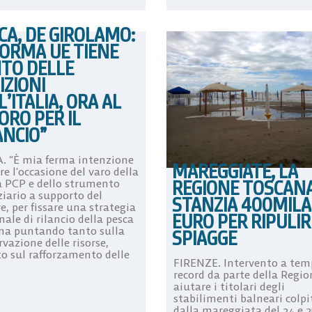
CA, DE GIROLAMO:
FORMA UE TIENE
TO DELLE
IZIONI
L’ITALIA, ORA AL
ORO PER IL
ANCIO”
 “È mia ferma intenzione
MAREGGIATE, LA
re l’occasione del varo della
REGIONE TOSCAN
 PCP e dello strumento
ziario a supporto del
STANZIA 400MILA
e, per fissare una strategia
EURO PER RIPULIR
ale di rilancio della pesca
ana puntando tanto sulla
SPIAGGE
vazione delle risorse,
o sul rafforzamento delle
FIRENZE. Intervento a tem
record da parte della Regio
aiutare i titolari degli
stabilimenti balneari colpi
dalla mareggiata del 24 e 2