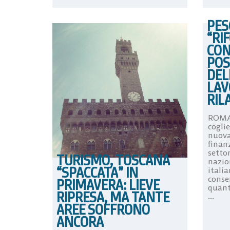
PES
“RI
CON
POS
DEL
LAV
RIL
ROMA.
coglie
nuova
finan
settor
TURISMO, TOSCANA
nazion
“SPACCATA” IN
itali
conser
PRIMAVERA: LIEVE
quant
RIPRESA, MA TANTE
...
AREE SOFFRONO
ANCORA