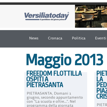
News
Cronaca
Politica
Eventi
Maggio 2013
FREEDOM FLOTTILLA
PIE
OSPITI A
LA
PIETRASANTA
PED
PIA
PIETRASANTA. Domani 1
CRI
giugno, secondo appuntamento
con “La scuola e oltre…”. Nel
PIETR
programma della giornata