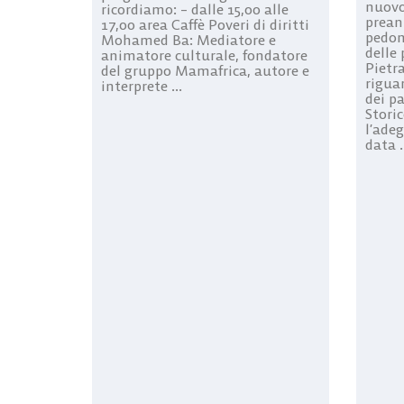
nuovo
ricordiamo: – dalle 15,00 alle
prean
17,00 area Caffè Poveri di diritti
pedon
Mohamed Ba: Mediatore e
delle 
animatore culturale, fondatore
Pietr
del gruppo Mamafrica, autore e
rigua
interprete ...
dei p
Stori
l’adeg
data .