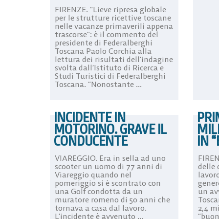
FIRENZE. “Lieve ripresa globale
per le strutture ricettive toscane
nelle vacanze primaverili appena
trascorse”: è il commento del
presidente di Federalberghi
Toscana Paolo Corchia alla
lettura dei risultati dell’indagine
svolta dall’Istituto di Ricerca e
Studi Turistici di Federalberghi
Toscana. “Nonostante ...
INCIDENTE IN
PRI
MOTORINO. GRAVE IL
MIL
CONDUCENTE
IN 
VIAREGGIO. Era in sella ad uno
FIREN
scooter un uomo di 77 anni di
delle
Viareggio quando nel
lavoro
pomeriggio si è scontrato con
genere
una Golf condotta da un
un av
muratore romeno di 50 anni che
Tosca
tornava a casa dal lavoro.
2,4 mi
L’incidente è avvenuto ...
“buoni