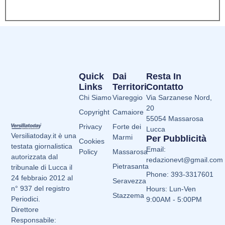
Quick
Dai
Resta In
Links
Territori
Contatto
Chi Siamo
Viareggio
Via Sarzanese Nord,
20
Copyright
Camaiore
55054 Massarosa
Privacy
Forte dei
Lucca
Versiliatoday.it è una
Marmi
Per Pubblicità
Cookies
testata giornalistica
Email:
Policy
Massarosa
autorizzata dal
redazionevt@gmail.com
Pietrasanta
tribunale di Lucca il
Phone: 393-3317601
24 febbraio 2012 al
Seravezza
n° 937 del registro
Hours: Lun-Ven
Stazzema
Periodici.
9:00AM - 5:00PM
Direttore
Responsabile: