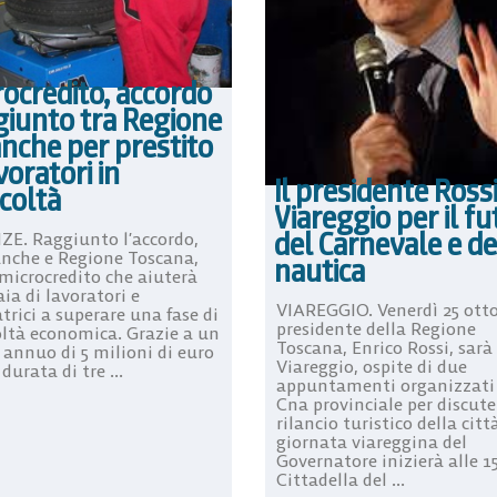
ocredito, accordo
giunto tra Regione
nche per prestito
voratori in
Il presidente Rossi
icoltà
Viareggio per il f
del Carnevale e de
ZE. Raggiunto l’accordo,
anche e Regione Toscana,
nautica
 microcredito che aiuterà
ia di lavoratori e
VIAREGGIO. Venerdì 25 otto
trici a superare una fase di
presidente della Regione
coltà economica. Grazie a un
Toscana, Enrico Rossi, sarà
 annuo di 5 milioni di euro
Viareggio, ospite di due
 durata di tre ...
appuntamenti organizzati
Cna provinciale per discute
rilancio turistico della citt
giornata viareggina del
Governatore inizierà alle 1
Cittadella del ...