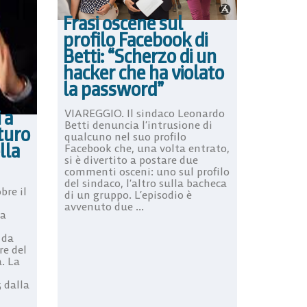
Frasi oscene sul
profilo Facebook di
Betti: “Scherzo di un
hacker che ha violato
la password”
 a
VIAREGGIO. Il sindaco Leonardo
Betti denuncia l’intrusione di
uturo
qualcuno nel suo profilo
lla
Facebook che, una volta entrato,
si è divertito a postare due
commenti osceni: uno sul profilo
del sindaco, l’altro sulla bacheca
bre il
di un gruppo. L’episodio è
avvenuto due ...
 a
 da
re del
à. La
5 dalla