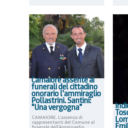
Camaiore assente ai
funerali del cittadino
onorario l’ammiraglio
Pollastrini. Santini:
Indi
“Una vergogna”
Tos
Lom
CAMAIORE. L’assenza di
rappresentanti del Comune al
Emi
funerale dell’Ammiraglio