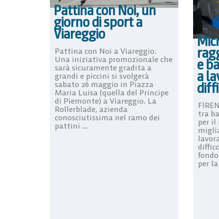
Pattina con Noi, un
giorno di sport a
Viareggio
Micr
rag
Pattina con Noi a Viareggio.
Una iniziativa promozionale che
e ba
sarà sicuramente gradita a
a la
grandi e piccini si svolgerà
diff
sabato 26 maggio in Piazza
Maria Luisa (quella del Principe
di Piemonte) a Viareggio. La
FIREN
Rollerblade, azienda
tra b
conosciutissima nel ramo dei
per il
pattini ...
miglia
lavora
diffi
fondo
per la