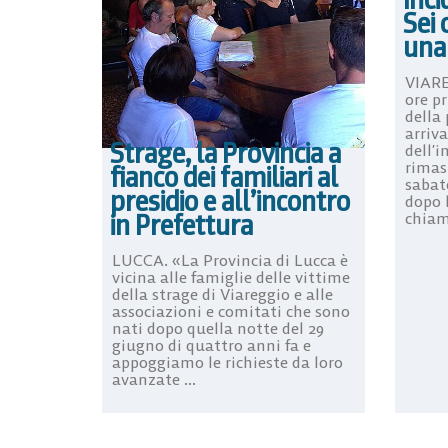
Sei 
una
VIARE
ore p
della
arriva
Strage, la Provincia a
dell’
rimast
fianco dei familiari al
sabat
presidio e all’incontro
dopo 
in Prefettura
chiama
LUCCA. «La Provincia di Lucca è
vicina alle famiglie delle vittime
della strage di Viareggio e alle
associazioni e comitati che sono
nati dopo quella notte del 29
giugno di quattro anni fa e
appoggiamo le richieste da loro
avanzate ...