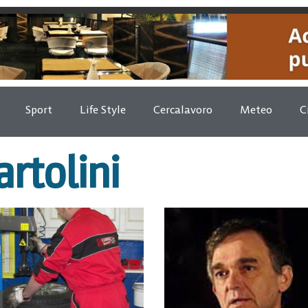
Sport
Life Style
Cercalavoro
Meteo
C
rtolini