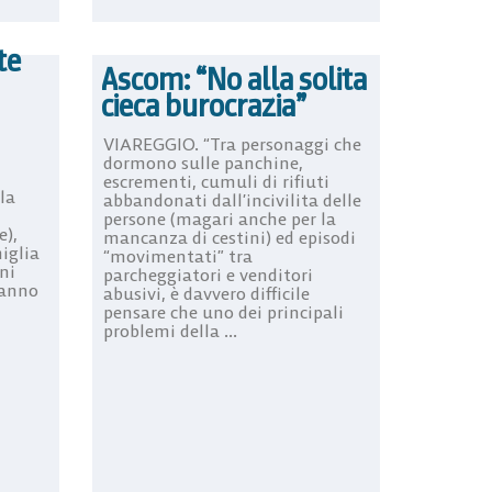
te
Ascom: “No alla solita
cieca burocrazia”
VIAREGGIO. “Tra personaggi che
dormono sulle panchine,
escrementi, cumuli di rifiuti
la
abbandonati dall’incivilita delle
persone (magari anche per la
e),
mancanza di cestini) ed episodi
iglia
“movimentati” tra
ni
parcheggiatori e venditori
hanno
abusivi, è davvero difficile
pensare che uno dei principali
problemi della ...