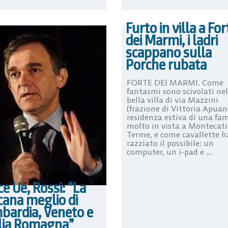
Furto in villa a For
dei Marmi, i ladri
scappano sulla
Porche rubata
FORTE DEI MARMI. Come
fantasmi sono scivolati nel
bella villa di via Mazzini
(frazione di Vittoria Apuan
residenza estiva di una fam
molto in vista a Montecati
Terme, e come cavallette 
razziato il possibile: un
computer, un i-pad e ...
ce Ue, Rossi: “La
cana meglio di
bardia, Veneto e
lia Romagna”