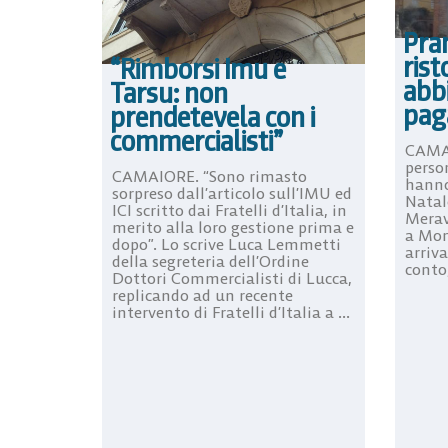
Pran
ris
“Rimborsi Imu e
abb
Tarsu: non
pag
prendetevela con i
commercialisti”
CAMAI
person
CAMAIORE. “Sono rimasto
hanno
sorpreso dall’articolo sull’IMU ed
Natal
ICI scritto dai Fratelli d’Italia, in
Meravi
merito alla loro gestione prima e
a Mon
dopo”. Lo scrive Luca Lemmetti
arriv
della segreteria dell’Ordine
conto,
Dottori Commercialisti di Lucca,
replicando ad un recente
intervento di Fratelli d’Italia a ...