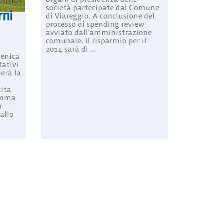
società partecipate dal Comune
rni
di Viareggio. A conclusione del
processo di spending review
avviato dall’amministrazione
comunale, il risparmio per il
2014 sarà di ...
enica
ativi
derà la
e
tita
ramma
r
 allo