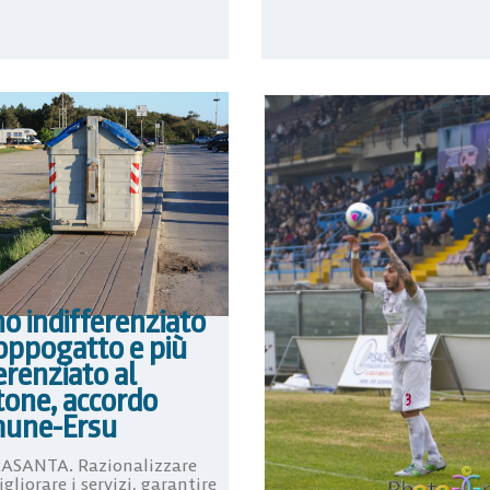
o indifferenziato
oppogatto e più
erenziato al
tone, accordo
une-Ersu
ASANTA. Razionalizzare
gliorare i servizi, garantire