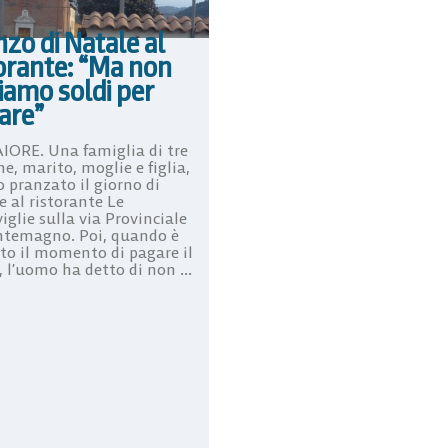
zo di Natale al
torante: “Ma non
iamo soldi per
are”
ORE. Una famiglia di tre
e, marito, moglie e figlia,
 pranzato il giorno di
e al ristorante Le
glie sulla via Provinciale
temagno. Poi, quando è
ato il momento di pagare il
 l’uomo ha detto di non ...