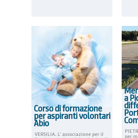
Men
a Pi
diff
Corso di formazione
Por
per aspiranti volontari
Com
Abio
PIETR
VERSILIA. L’ associazione per il
per mi