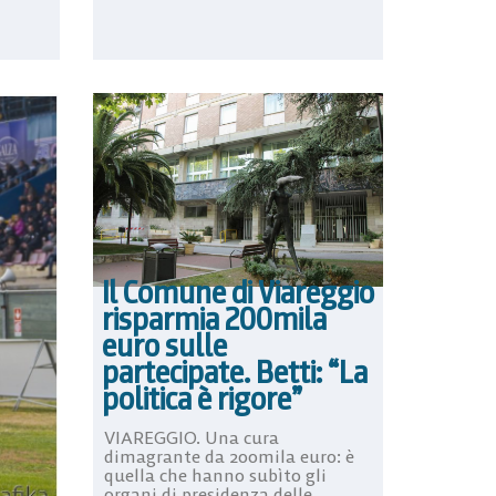
Il Comune di Viareggio
risparmia 200mila
euro sulle
partecipate. Betti: “La
politica è rigore”
VIAREGGIO. Una cura
dimagrante da 200mila euro: è
quella che hanno subìto gli
organi di presidenza delle