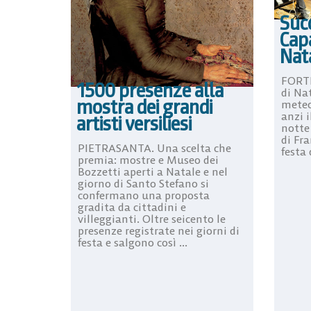
Suc
Capa
Nata
FORTE
1500 presenze alla
di Nat
mostra dei grandi
meteo 
anzi i
artisti versiliesi
notte
di Fra
PIETRASANTA. Una scelta che
festa 
premia: mostre e Museo dei
Bozzetti aperti a Natale e nel
giorno di Santo Stefano si
confermano una proposta
gradita da cittadini e
villeggianti. Oltre seicento le
presenze registrate nei giorni di
festa e salgono così ...