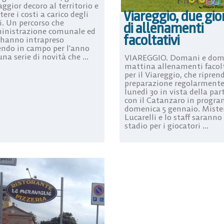
ggior decoro al territorio e
Viareggio, due gio
ere i costi a carico degli
i. Un percorso che
di allenamenti
inistrazione comunale ed
facoltativi
hanno intrapreso
ndo in campo per l’anno
na serie di novità che ...
VIAREGGIO. Domani e dom
mattina allenamenti facolt
per il Viareggio, che ripren
preparazione regolarment
lunedì 30 in vista della par
con il Catanzaro in prog
domenica 5 gennaio. Miste
Lucarelli e lo staff saranno
stadio per i giocatori ...