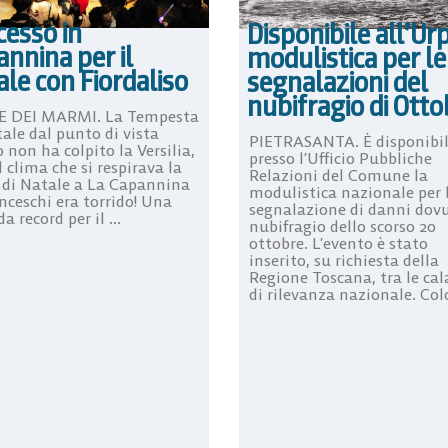
cesso in
Disponibile all’Urp
nnina per il
modulistica per le
le con Fiordaliso
segnalazioni del
nubifragio di Otto
 DEI MARMI. La Tempesta
ale dal punto di vista
PIETRASANTA. È disponibi
non ha colpito la Versilia,
presso l’Ufficio Pubbliche
l clima che si respirava la
Relazioni del Comune la
 di Natale a La Capannina
modulistica nazionale per 
nceschi era torrido! Una
segnalazione di danni dovu
da record per il ...
nubifragio dello scorso 20
ottobre. L’evento è stato
inserito, su richiesta della
Regione Toscana, tra le ca
di rilevanza nazionale. Colo