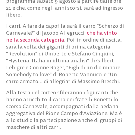
programma
sabato 9 agosto
a partire dalle ore
21 e che, come negli anni scorsi, sarà ad ingresso
libero.
I carri.
A fare da capofila sarà il carro “Scherzo di
Carnevale?” di
Jacopo Allegrucci,
che ha vinto
nella seconda categoria
. Poi, in ordine di uscita,
sarà la volta dei giganti di prima categoria
“Revolution” di Umberto e Stefano Cinquini,
“Hysteria. Italia in ultima analisi” di Gilbert
Lebigre e Corinne Roger, “Figli di un dio minore.
Somebody to love” di Roberto Vannucci e “Un
carro armato… di allegria” di Massimo Breschi.
Alla testa del corteo sfileranno i figuranti che
hanno arricchito il carro dei fratelli Bonetti lo
scorso Carnevale, accompagnati dalla pedana
aggregativa del Rione Campo d’Aviazione. Ma è
allo studio la partecipazione anche di gruppi di
maschere di altri carri.