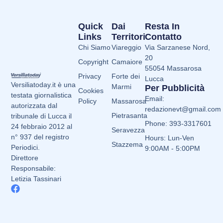
Quick
Dai
Resta In
Links
Territori
Contatto
Chi Siamo
Viareggio
Via Sarzanese Nord,
20
Copyright
Camaiore
55054 Massarosa
Privacy
Forte dei
Lucca
Versiliatoday.it è una
Marmi
Per Pubblicità
Cookies
testata giornalistica
Email:
Policy
Massarosa
autorizzata dal
redazionevt@gmail.com
Pietrasanta
tribunale di Lucca il
Phone: 393-3317601
24 febbraio 2012 al
Seravezza
n° 937 del registro
Hours: Lun-Ven
Stazzema
Periodici.
9:00AM - 5:00PM
Direttore
Responsabile:
Letizia Tassinari