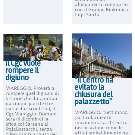
allenamento congiunto
con il Gruppo Biokimica
Lupi Santa ...
Il Cgc vuole
rompere il
digiuno
“Il Centro ha
evitato la
VIAREGGIO. Proverà a
chiusura del
rompere quel digiuno di
vittorie che dura ormai
palazzetto”
da cinque partite (tre
pari e due sconfitte), il
VIAREGGIO. “Settimana
Cgc Viareggio. Domani
particolarmente
sera (6 dicembre) la
movimentata. Il Centro
sfida col Sarzana al
(associazione come le
PalaBarsacchi, senza i
altre) probabilmente ha
tifosi ospiti a causa dei