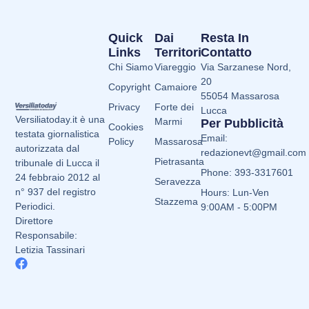
Quick
Dai
Resta In
Links
Territori
Contatto
Chi Siamo
Viareggio
Via Sarzanese Nord,
20
Copyright
Camaiore
55054 Massarosa
Privacy
Forte dei
Lucca
Versiliatoday.it è una
Marmi
Per Pubblicità
Cookies
testata giornalistica
Email:
Policy
Massarosa
autorizzata dal
redazionevt@gmail.com
Pietrasanta
tribunale di Lucca il
Phone: 393-3317601
24 febbraio 2012 al
Seravezza
n° 937 del registro
Hours: Lun-Ven
Stazzema
Periodici.
9:00AM - 5:00PM
Direttore
Responsabile:
Letizia Tassinari