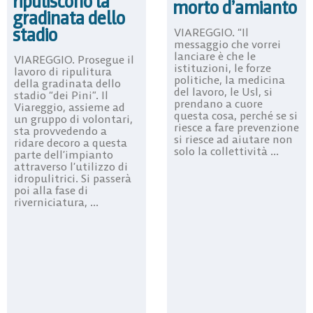
ripuliscono la
morto d’amianto
gradinata dello
stadio
VIAREGGIO. “Il
messaggio che vorrei
lanciare è che le
VIAREGGIO. Prosegue il
istituzioni, le forze
lavoro di ripulitura
politiche, la medicina
della gradinata dello
del lavoro, le Usl, si
stadio “dei Pini”. Il
prendano a cuore
Viareggio, assieme ad
questa cosa, perché se si
un gruppo di volontari,
riesce a fare prevenzione
sta provvedendo a
si riesce ad aiutare non
ridare decoro a questa
solo la collettività ...
parte dell’impianto
attraverso l’utilizzo di
idropulitrici. Si passerà
poi alla fase di
riverniciatura, ...