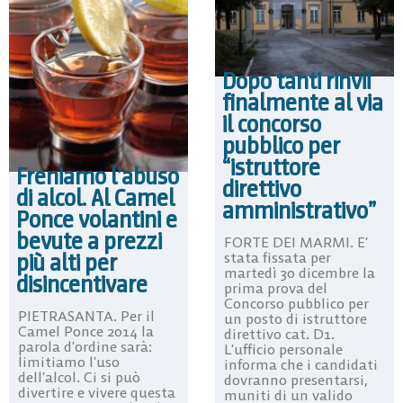
Dopo tanti rinvii
finalmente al via
il concorso
pubblico per
“istruttore
Freniamo l’abuso
direttivo
di alcol. Al Camel
amministrativo”
Ponce volantini e
bevute a prezzi
FORTE DEI MARMI. E’
più alti per
stata fissata per
martedì 30 dicembre la
disincentivare
prima prova del
Concorso pubblico per
PIETRASANTA. Per il
un posto di istruttore
Camel Ponce 2014 la
direttivo cat. D1.
parola d’ordine sarà:
L’ufficio personale
limitiamo l’uso
informa che i candidati
dell’alcol. Ci si può
dovranno presentarsi,
divertire e vivere questa
muniti di un valido