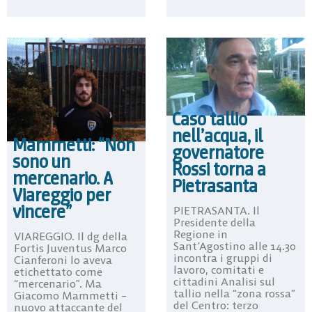
Caso tallio
nell’acqua, il
Mammetti: “Non
governatore
sono un
Rossi torna a
mercenario. A
Pietrasanta
Viareggio per
vincere”
PIETRASANTA. Il
Presidente della
Regione in
VIAREGGIO. Il dg della
Sant’Agostino alle 14.30
Fortis Juventus Marco
incontra i gruppi di
Cianferoni lo aveva
lavoro, comitati e
etichettato come
cittadini Analisi sul
“mercenario”. Ma
tallio nella “zona rossa”
Giacomo Mammetti –
del Centro: terzo
nuovo attaccante del