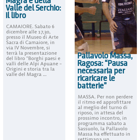
Magra e della
Valle del Serchio:
il libro
CAMAIORE. Sabato 6
dicembre alle 17,30,
presso il Museo di Arte
Sacra di Camaiore, in
via IV Novembre, si
terrà la presentazione
Pallavolo Massa,
del libro “Borghi paesi e
Ragosa: “Pausa
valli delle Alpi Apuane –
necessaria per
Origini e storia tra la
valle del Magra ...
ricaricare le
batterie”
MASSA. Per non perdere
il ritmo ed approfittare
al meglio del turno di
riposo, in attesa del
prossimo incontro, in
programma sabato a
Sassuolo, la Pallavolo
Massa ha effettuato in
settimana un