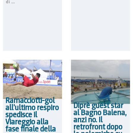
di ...
Ramacciotti-gol
Diprè guest star
all’ultimo respiro
al Bagno Balena,
spedisce il
anzi no. Il
Viareggio alla
retrofront dopo
fase finale della