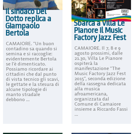
Il sindaco Del
Dotto replica a
Sbarca a Villa Le
Giampaolo
Pianore il Music
Bertola
Factory Jazz Fest
CAMAIORE. “Un buon
CAMAIORE. Il 7, 8 e 9
contadino sa quando si
agosto prossimi, dalle
semina e si raccoglie:
21.30, Villa Le Pianore
evidentemente Bertola
ospiterà la
se l’è dimenticato.
manifestazione “The
Possiamo ricordare ai
Music Factory Jazz Fest
cittadini che dal punto
2015”, seconda edizione
di vista tecnico gli scavi,
della rassegna dedicata
le gettate e la stesura di
alla musica
alcune tipologie di
afroamericana,
manto stradale
organizzata dal
debbono ...
Comune di Camaiore
insieme a Riccardo Fassi
...