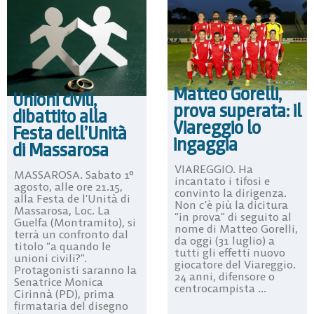
Matteo Gorelli,
Unioni civili,
prova superata: il
dibattito alla
Viareggio lo
Festa dell’Unità
ingaggia
di Massarosa
VIAREGGIO. Ha
MASSAROSA. Sabato 1°
incantato i tifosi e
agosto, alle ore 21.15,
convinto la dirigenza.
alla Festa de l’Unità di
Non c’è più la dicitura
Massarosa, Loc. La
“in prova” di seguito al
Guelfa (Montramito), si
nome di Matteo Gorelli,
terrà un confronto dal
da oggi (31 luglio) a
titolo “a quando le
tutti gli effetti nuovo
unioni civili?”.
giocatore del Viareggio.
Protagonisti saranno la
24 anni, difensore o
Senatrice Monica
centrocampista ...
Cirinnà (PD), prima
firmataria del disegno