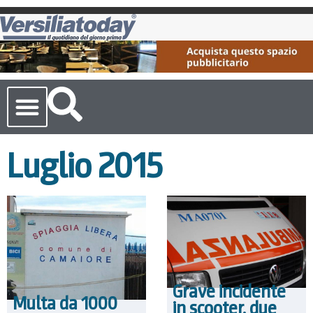
Cronaca Toscana
Luglio 2015
Grave incidente
Multa da 1000
in scooter, due