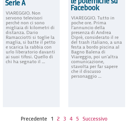
le polemiche su
Serie A
Facebook
VIAREGGIO. Non
servono televisori
VIAREGGIO. Tutto in
perché non ci sono
poche ore. Prima
migliaia di kilometri di
l’annuncio della
distanza. Dario
presenza di Andrea
Ramacciotti si toglie la
Diprè, considerato il re
maglia, si batte il petto
del trash italiano, a una
e scarica la rabbia con
festa a bordo piscina al
urlo liberatorio davanti
Bagno Balena di
ai suoi tifosi. Quello di
Viareggio, poi un’altra
chi ha segnato il ...
comunicazione,
stavolta per far sapere
che il discusso
personaggio ...
Precedente
1
2
3
4
5
Successivo