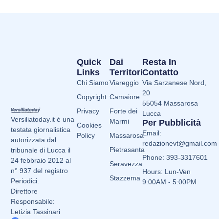
Quick
Dai
Resta In
Links
Territori
Contatto
Chi Siamo
Viareggio
Via Sarzanese Nord,
20
Copyright
Camaiore
55054 Massarosa
Privacy
Forte dei
Lucca
Versiliatoday.it è una
Marmi
Per Pubblicità
Cookies
testata giornalistica
Email:
Policy
Massarosa
autorizzata dal
redazionevt@gmail.com
Pietrasanta
tribunale di Lucca il
Phone: 393-3317601
24 febbraio 2012 al
Seravezza
n° 937 del registro
Hours: Lun-Ven
Stazzema
Periodici.
9:00AM - 5:00PM
Direttore
Responsabile:
Letizia Tassinari