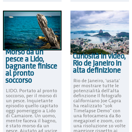
Morso da un
Curiosità in video,
pesce a Lido,
Rio de Janeiro in
bagnante finisce
alta definizione
al pronto
soccorso
Rio de Janeiro, ‘usata’
per mostrare tutte le
potenzialità dell’alta
LIDO. Portato al pronto
definzione Il fotografo
soccorso, per il morso di
californiano Joe Capra
un pesce. Inquietante
ha realizzato ”10k
episodio quello capitato
Timelapse Demo” con
oggi pomeriggio a Lido
una fotocamera da 80
di Camaiore. Un uomo,
megapixel e zoom, con
mentre faceva il bagno,
una risoluzione 10 volte
è stato morso da un
maggiore rispetto ai
pesce. Aiutato ad uscire