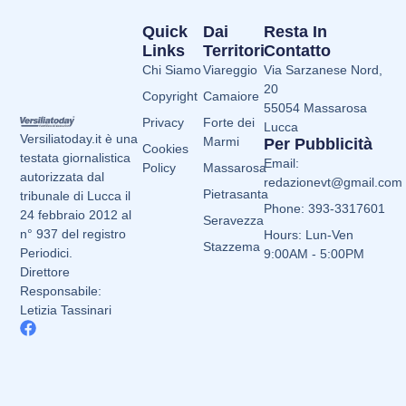
Quick
Dai
Resta In
Links
Territori
Contatto
Chi Siamo
Viareggio
Via Sarzanese Nord,
20
Copyright
Camaiore
55054 Massarosa
Privacy
Forte dei
Lucca
Versiliatoday.it è una
Marmi
Per Pubblicità
Cookies
testata giornalistica
Email:
Policy
Massarosa
autorizzata dal
redazionevt@gmail.com
Pietrasanta
tribunale di Lucca il
Phone: 393-3317601
24 febbraio 2012 al
Seravezza
n° 937 del registro
Hours: Lun-Ven
Stazzema
Periodici.
9:00AM - 5:00PM
Direttore
Responsabile:
Letizia Tassinari