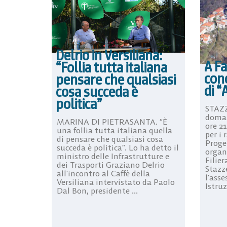
Delrio in Versiliana:
A Fa
“Follia tutta italiana
conc
pensare che qualsiasi
di “
cosa succeda è
politica”
STAZZ
doman
MARINA DI PIETRASANTA. “È
ore 2
una follia tutta italiana quella
per i 
di pensare che qualsiasi cosa
Proge
succeda è politica”. Lo ha detto il
organ
ministro delle Infrastrutture e
Filier
dei Trasporti Graziano Delrio
Stazz
all’incontro al Caffè della
l’asse
Versiliana intervistato da Paolo
Istruz
Dal Bon, presidente ...