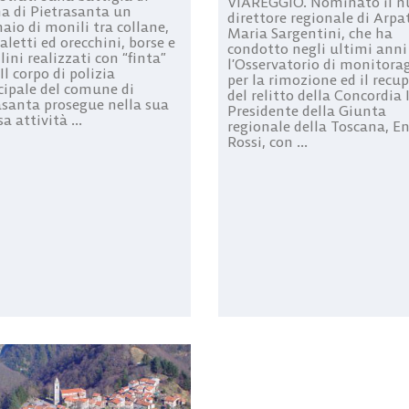
VIAREGGIO. Nominato il n
a di Pietrasanta un
direttore regionale di Arpat
aio di monili tra collane,
Maria Sargentini, che ha
aletti ed orecchini, borse e
condotto negli ultimi anni
lini realizzati con “finta”
l’Osservatorio di monitora
 Il corpo di polizia
per la rimozione ed il recu
ipale del comune di
del relitto della Concordia I
asanta prosegue nella sua
Presidente della Giunta
a attività ...
regionale della Toscana, En
Rossi, con ...