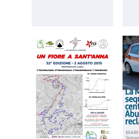
La 
seq
cent
Abu
rec
MARI
Seques