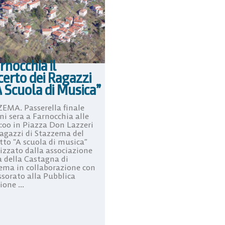
rnocchia il
erto dei Ragazzi
A Scuola di Musica”
EMA. Passerella finale
i sera a Farnocchia alle
1:00 in Piazza Don Lazzeri
ragazzi di Stazzema del
tto “A scuola di musica”
izzato dalla associazione
a della Castagna di
ema in collaborazione con
ssorato alla Pubblica
ione ...