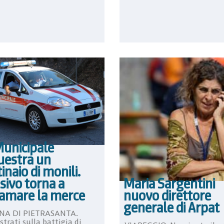
Municipale
uestra un
inaio di monili.
Maria Sargentini
sivo torna a
nuovo direttore
lamare la merce
generale di Arpat
NA DI PIETRASANTA.
trati sulla battigia di