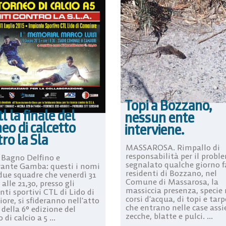
Topi a Bozzano,
tl la finale del
nessun ente
eo di calcetto
interviene.
ro la Sla
MASSAROSA. Rimpallo di
responsabilità per il probl
 Bagno Delfino e
segnalato qualche giorno f
rante Gamba: questi i nomi
residenti di Bozzano, nel
 due squadre che venerdì 31
Comune di Massarosa, la
 alle 21,30, presso gli
massiccia presenza, specie 
ti sportivi CTL di Lido di
corsi d’acqua, di topi e tarp
ore, si sfideranno nell’atto
che entrano nelle case ass
 della 6° edizione del
zecche, blatte e pulci. ...
 di calcio a 5 ...