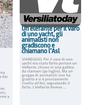
Un elefante per il varo
di uno yacht, gli
animalisti non
gradiscono e
chiamano l’Asl
VIAREGGIO. Per il varo di uno
yacht era stato fatto portare un
elefante, chiuso in una gabbia
da stamani (30 luglio). Ma un
ema
gruppo di animalisti non ha
a dai
gradito e si è prontamente
rivolto all’Asl, segnalando il
fatto. L’elefante doveva ...
nei
oni,
ieme a