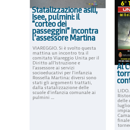
Statalizzazione asili,
Isee, pulmini: il
“corteo dei
passeggini” incontra
l’assessore Martina
VIAREGGIO. Si è svolto questa
mattina un incontro tra il
comitato Viareggio Unita per il
Diritto all’Istruzione e
Al C
l’assessore ai servizi
torn
socioeducativi per l’infanzia
Rossella Martina: diversi sono
cont
stati gli argomenti trattati,
dalla statalizzazione delle
LIDO.
scuole d’infanzia comunale ai
Risto
pulmini ...
delle
luglio
impian
Camai
finale
torneo