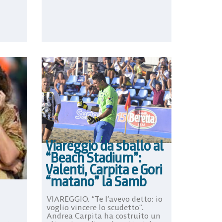
Viareggio da sballo al
“Beach Stadium”:
Valenti, Carpita e Gori
“matano” la Samb
VIAREGGIO. “Te l’avevo detto: io
voglio vincere lo scudetto”.
Andrea Carpita ha costruito un