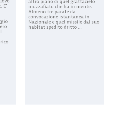
uovo
altro piano di quel grattacielo
. E’
mozzafiato che ha in mente.
Almeno tre parate da
convocazione istantanea in
ggio
Nazionale e quel missile dal suo
pero
habitat spedito dritto ...
l
rico