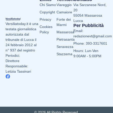
Chi Siamo
Viareggio
Via Sarzanese Nord,
20
Copyright
Camaiore
55054 Massarosa
Privacy
Forte dei
Lucca
Versiliatoday.it è una
Marmi
Per Pubblicità
Cookies
testata giornalistica
Email:
Policy
Massarosa
autorizzata dal
redazionevt@gmail.com
Pietrasanta
tribunale di Lucca il
Phone: 393-3317601
24 febbraio 2012 al
Seravezza
n° 937 del registro
Hours: Lun-Ven
Stazzema
Periodici.
9:00AM - 5:00PM
Direttore
Responsabile:
Letizia Tassinari
© 2026 All Rights Reserved.