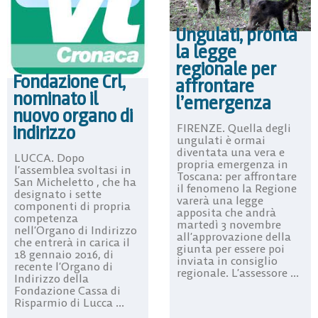
Ungulati, pronta
la legge
regionale per
Fondazione Crl,
affrontare
nominato il
l’emergenza
nuovo organo di
FIRENZE. Quella degli
indirizzo
ungulati è ormai
diventata una vera e
LUCCA. Dopo
propria emergenza in
l’assemblea svoltasi in
Toscana: per affrontare
San Micheletto , che ha
il fenomeno la Regione
designato i sette
varerà una legge
componenti di propria
apposita che andrà
competenza
martedì 3 novembre
nell’Organo di Indirizzo
all’approvazione della
che entrerà in carica il
giunta per essere poi
18 gennaio 2016, di
inviata in consiglio
recente l’Organo di
regionale. L’assessore ...
Indirizzo della
Fondazione Cassa di
Risparmio di Lucca ...