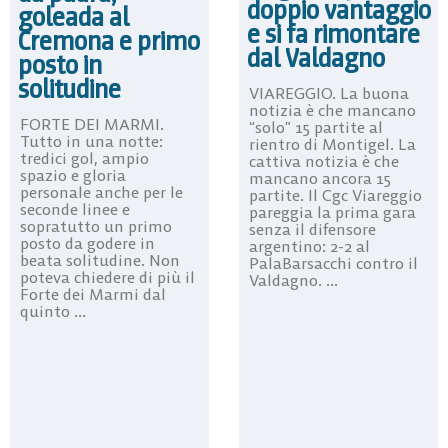
doppio vantaggio
goleada al
e si fa rimontare
Cremona e primo
dal Valdagno
posto in
solitudine
VIAREGGIO. La buona
notizia è che mancano
FORTE DEI MARMI.
“solo” 15 partite al
Tutto in una notte:
rientro di Montigel. La
tredici gol, ampio
cattiva notizia è che
spazio e gloria
mancano ancora 15
personale anche per le
partite. Il Cgc Viareggio
seconde linee e
pareggia la prima gara
sopratutto un primo
senza il difensore
posto da godere in
argentino: 2-2 al
beata solitudine. Non
PalaBarsacchi contro il
poteva chiedere di più il
Valdagno. ...
Forte dei Marmi dal
quinto ...