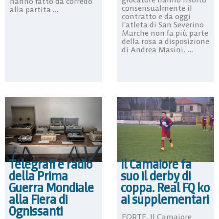
hanno fatto da corredo
consensualmente il
alla partita ...
contratto e da oggi
l’atleta di San Severino
Marche non fa più parte
della rosa a disposizione
di Andrea Masini. ...
Il Camaiore fa
Telegrafi e radio
suo il derby di
della Prima
coppa. Real FQ ko
Guerra Mondiale
ai supplementari
alla Fiera di
Ognissanti
FORTE. Il Camaiore