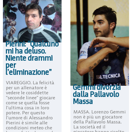
Pierini: “Qualcuno
mi ha deluso.
Niente drammi
per
l’eliminazione”
VIAREGGIO. La felicità
Gemmi divorzia
per un allenatore è
dalla Pallavolo
vedere le cosiddette
“seconde linee” giocare
Massa
come se quella fosse
l’ultima cosa in loro
MASSA. Lorenzo Gemmi
potere. Per questo
non è più un giocatore
l’umore di Alessandro
della Pallavolo Massa.
Pierini è simile alle
La società ed il
condizioni meteo che
giocatore hanno risolto