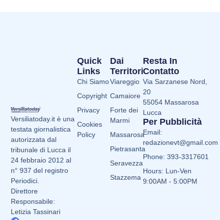
Quick
Dai
Resta In
Links
Territori
Contatto
Chi Siamo
Viareggio
Via Sarzanese Nord,
20
Copyright
Camaiore
55054 Massarosa
Privacy
Forte dei
Lucca
Versiliatoday.it è una
Marmi
Per Pubblicità
Cookies
testata giornalistica
Email:
Policy
Massarosa
autorizzata dal
redazionevt@gmail.com
Pietrasanta
tribunale di Lucca il
Phone: 393-3317601
24 febbraio 2012 al
Seravezza
n° 937 del registro
Hours: Lun-Ven
Stazzema
Periodici.
9:00AM - 5:00PM
Direttore
Responsabile:
Letizia Tassinari