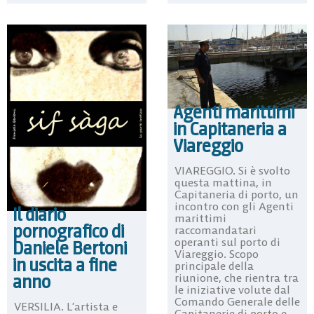
Agenti marittimi
in Capitaneria a
Viareggio
VIAREGGIO. Si è svolto
questa mattina, in
Capitaneria di porto, un
incontro con gli Agenti
Il diario
marittimi
pornografico di
raccomandatari
operanti sul porto di
Daniele Bertoni
Viareggio. Scopo
in uscita a fine
principale della
anno
riunione, che rientra tra
le iniziative volute dal
Comando Generale delle
VERSILIA. L’artista e
Capitanerie di porto e ...