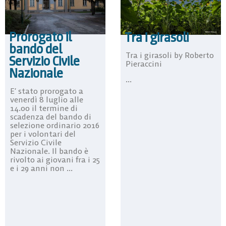
Prorogato il
Tra i girasoli
bando del
Tra i girasoli by Roberto
Servizio Civile
Pieraccini
Nazionale
...
E’ stato prorogato a
venerdì 8 luglio alle
14.00 il termine di
scadenza del bando di
selezione ordinario 2016
per i volontari del
Servizio Civile
Nazionale. Il bando è
rivolto ai giovani fra i 25
e i 29 anni non ...