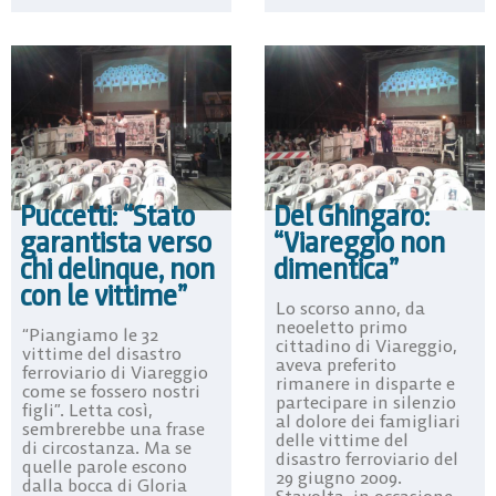
Puccetti: “Stato
Del Ghingaro:
garantista verso
“Viareggio non
chi delinque, non
dimentica”
con le vittime”
Lo scorso anno, da
neoeletto primo
“Piangiamo le 32
cittadino di Viareggio,
vittime del disastro
aveva preferito
ferroviario di Viareggio
rimanere in disparte e
come se fossero nostri
partecipare in silenzio
figli”. Letta così,
al dolore dei famigliari
sembrerebbe una frase
delle vittime del
di circostanza. Ma se
disastro ferroviario del
quelle parole escono
29 giugno 2009.
dalla bocca di Gloria