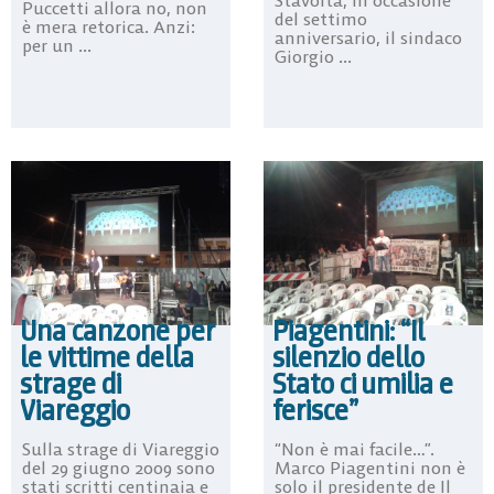
Stavolta, in occasione
Puccetti allora no, non
del settimo
è mera retorica. Anzi:
anniversario, il sindaco
per un ...
Giorgio ...
Una canzone per
Piagentini: “Il
le vittime della
silenzio dello
strage di
Stato ci umilia e
Viareggio
ferisce”
Sulla strage di Viareggio
“Non è mai facile…”.
del 29 giugno 2009 sono
Marco Piagentini non è
stati scritti centinaia e
solo il presidente de Il