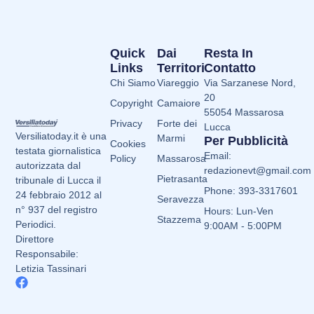
Quick
Dai
Resta In
Links
Territori
Contatto
Chi Siamo
Viareggio
Via Sarzanese Nord,
20
Copyright
Camaiore
55054 Massarosa
Privacy
Forte dei
Lucca
Versiliatoday.it è una
Marmi
Per Pubblicità
Cookies
testata giornalistica
Email:
Policy
Massarosa
autorizzata dal
redazionevt@gmail.com
Pietrasanta
tribunale di Lucca il
Phone: 393-3317601
24 febbraio 2012 al
Seravezza
n° 937 del registro
Hours: Lun-Ven
Stazzema
Periodici.
9:00AM - 5:00PM
Direttore
Responsabile:
Letizia Tassinari