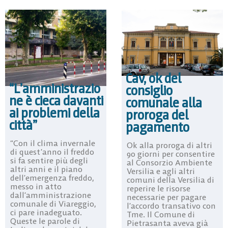
Cav, ok del
“L’amministrazio
consiglio
ne è cieca davanti
comunale alla
ai problemi della
proroga del
città”
pagamento
“Con il clima invernale
Ok alla proroga di altri
di quest’anno il freddo
90 giorni per consentire
si fa sentire più degli
al Consorzio Ambiente
altri anni e il piano
Versilia e agli altri
dell’emergenza freddo,
comuni della Versilia di
messo in atto
reperire le risorse
dall’amministrazione
necessarie per pagare
comunale di Viareggio,
l’accordo transativo con
ci pare inadeguato.
Tme. Il Comune di
Queste le parole di
Pietrasanta aveva già