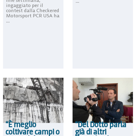
...
ingaggiato per il
contest dalla Checkered
Motorsport PCR USA ha
...
“È meglio
“Del Dotto parla
coltivare campi o
già di altri