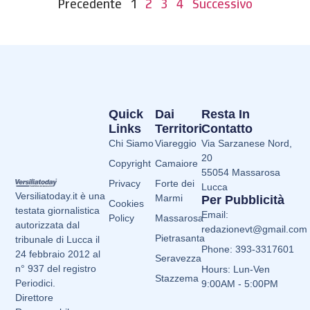
Precedente
1
2
3
4
Successivo
Quick
Dai
Resta In
Links
Territori
Contatto
Chi Siamo
Viareggio
Via Sarzanese Nord,
20
Copyright
Camaiore
55054 Massarosa
Privacy
Forte dei
Lucca
Versiliatoday.it è una
Marmi
Per Pubblicità
Cookies
testata giornalistica
Email:
Policy
Massarosa
autorizzata dal
redazionevt@gmail.com
Pietrasanta
tribunale di Lucca il
Phone: 393-3317601
24 febbraio 2012 al
Seravezza
n° 937 del registro
Hours: Lun-Ven
Stazzema
Periodici.
9:00AM - 5:00PM
Direttore