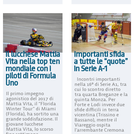
Il lucchese Mattia
Importanti sfida
Vita nella top ten
a tutte le “quote”
mondiale con i
in Serie A-1
piloti di Formula
Incontri importanti
Uno
nella 16° di Serie A1, tra
cui lo scontro diretto
Il primo impegno
tra quarta Breganze e la
agonistico del 2017 di
quinta Monza. Per
Mattia Vita, il “Florida
Forte e Lodi invece due
Winter Tour” di Miami
sfide difficili in terra
(Florida), ha sortito una
vicentina (Trissino e
grande soddisfazione. Il
Bassano), mentre il
giovane lucchese
Viareggio ospita
Mattia Vita, lo scorso
l’arrembante Cremona
fine settimana,