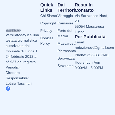
Quick
Dai
Resta In
Links
Territori
Contatto
Chi Siamo
Viareggio
Via Sarzanese Nord,
20
Copyright
Camaiore
55054 Massarosa
Privacy
Forte dei
Lucca
Versiliatoday.it è una
Marmi
Per Pubblicità
Cookies
testata giornalistica
Email:
Policy
Massarosa
autorizzata dal
redazionevt@gmail.com
Pietrasanta
tribunale di Lucca il
Phone: 393-3317601
24 febbraio 2012 al
Seravezza
n° 937 del registro
Hours: Lun-Ven
Stazzema
Periodici.
9:00AM - 5:00PM
Direttore
Responsabile:
Letizia Tassinari