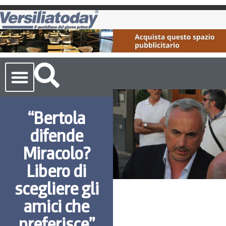
Cronaca Toscana
“Bertola
difende
Miracolo?
Libero di
scegliere gli
amici che
preferisce”