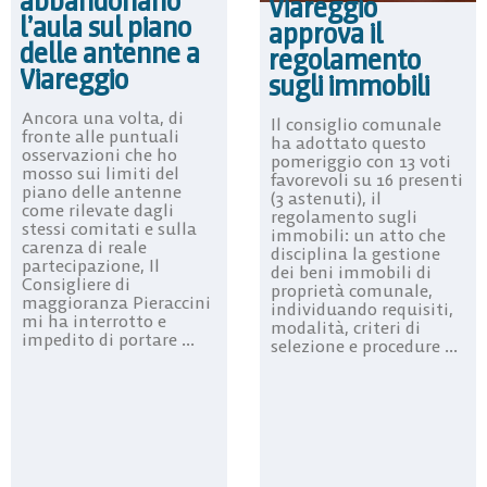
abbandonano
Viareggio
l’aula sul piano
approva il
delle antenne a
regolamento
Viareggio
sugli immobili
Ancora una volta, di
Il consiglio comunale
fronte alle puntuali
ha adottato questo
osservazioni che ho
pomeriggio con 13 voti
mosso sui limiti del
favorevoli su 16 presenti
piano delle antenne
(3 astenuti), il
come rilevate dagli
regolamento sugli
stessi comitati e sulla
immobili: un atto che
carenza di reale
disciplina la gestione
partecipazione, Il
dei beni immobili di
Consigliere di
proprietà comunale,
maggioranza Pieraccini
individuando requisiti,
mi ha interrotto e
modalità, criteri di
impedito di portare ...
selezione e procedure ...