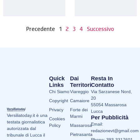
Precedente
1
2
3
4
Successivo
Quick
Dai
Resta In
Links
Territori
Contatto
Chi Siamo
Viareggio
Via Sarzanese Nord,
20
Copyright
Camaiore
55054 Massarosa
Privacy
Forte dei
Lucca
Versiliatoday.it è una
Marmi
Per Pubblicità
Cookies
testata giornalistica
Email:
Policy
Massarosa
autorizzata dal
redazionevt@gmail.com
Pietrasanta
tribunale di Lucca il
Phone: 393-3317601