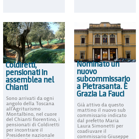
Nominato un
Coldiretti,
nuovo
pensionati in
subcommissario
assemblea nel
a Pietrasanta. È
Chianti
Grazia La Fauci
Sono arrivati da ogni
angolo della Toscana
Già attivo da questo
all’Agriturismo
mattino il nuovo sub
Montalbino, nel cuore
commissario indicato
del Chianti fiorentino, i
dal prefetto Maria
pensionati di Coldiretti
Laura Simonetti per
per incontrare il
coadiuvare il
Presidente nazionale
commissario Giuseppe