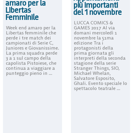
amaro per la
più importanti
Libertas
del 1 novembre
Femminile
LUCCA COMICS &
Week end amaro per la
GAMES 2017 Al via
Libertas femminile che
domani mercoledì 1
perde i tre match dei
novembre la 51ma
campionati di Serie C,
edizione Tra i
Juniores e Giovanissime.
protagonisti della
La prima squadra perde
prima giornata gli
3 a 1 sul campo della
interpreti della seconda
capolista Pistoiese, che
stagione della serie
continua a viaggiare a
Stranger Things, SIO,
punteggio pieno in ...
Michael Whelan,
Salvatore Esposito,
Ghali. Evento speciale lo
spettacolo teatrale ...