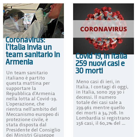
Coronavirus:
l’Italia invia un
team sanitario in
Covid 19, in Italia
Armenia
259 nuovi casi e
30 morti
Un team sanitario
italiano è partito
Meno casi di ieri, in
questa mattina per
Italia. I contagi di oggi,
supportare la
in Italia, sono 259 30 i
Repubblica d’Armenia
decessi. Il numero
nella lotta al Covid-19.
totale dei casi sale a
L’operazione, che
239.961 mentre quello
rientra nell’ambito del
dei morti a 34.708. In
Meccanismo europeo di
Lombardia si registrano
protezione civile, è
156 casi, il 60,2% del ...
stata disposta dal
Presidente del Consiglio
dei Ministri Giuseppe