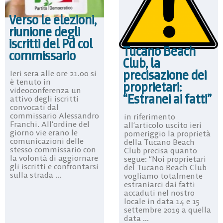
Verso le elezioni,
riunione degli
iscritti del Pd col
Tucano Beach
commissario
Club, la
precisazione dei
Ieri sera alle ore 21.00 si
è tenuto in
proprietari:
videoconferenza un
“Estranei ai fatti”
attivo degli iscritti
convocati dal
commissario Alessandro
in riferimento
Franchi. All’ordine del
all’articolo uscito ieri
giorno vie erano le
pomeriggio la proprietà
comunicazioni delle
della Tucano Beach
stesso commissario con
Club precisa quanto
la volontà di aggiornare
segue: “Noi proprietari
gli iscritti e confrontarsi
del Tucano Beach Club
sulla strada ...
vogliamo totalmente
estraniarci dai fatti
accaduti nel nostro
locale in data 14 e 15
settembre 2019 a quella
data ...