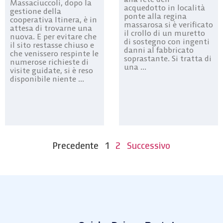
Massaciuccoli, dopo la
acquedotto in località
gestione della
ponte alla regina
cooperativa Itinera, è in
massarosa si è verificato
attesa di trovarne una
il crollo di un muretto
nuova. E per evitare che
di sostegno con ingenti
il sito restasse chiuso e
danni al fabbricato
che venissero respinte le
soprastante. Si tratta di
numerose richieste di
una ...
visite guidate, si è reso
disponibile niente ...
Precedente
1
2
Successivo