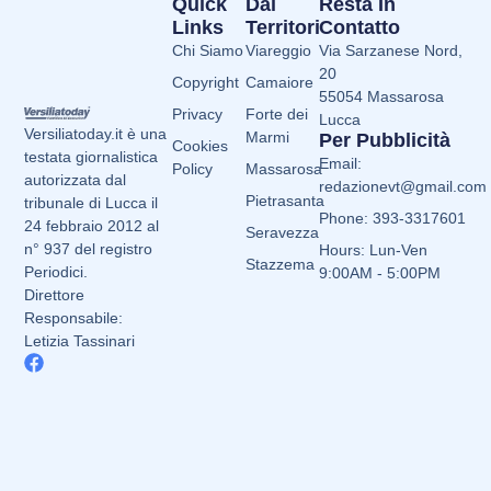
Quick
Dai
Resta In
Links
Territori
Contatto
Chi Siamo
Viareggio
Via Sarzanese Nord,
20
Copyright
Camaiore
55054 Massarosa
Privacy
Forte dei
Lucca
Versiliatoday.it è una
Marmi
Per Pubblicità
Cookies
testata giornalistica
Email:
Policy
Massarosa
autorizzata dal
redazionevt@gmail.com
Pietrasanta
tribunale di Lucca il
Phone: 393-3317601
24 febbraio 2012 al
Seravezza
n° 937 del registro
Hours: Lun-Ven
Stazzema
Periodici.
9:00AM - 5:00PM
Direttore
Responsabile:
Letizia Tassinari