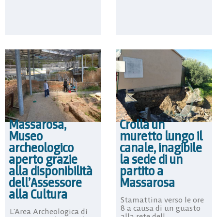
Massarosa,
Crolla un
Museo
muretto lungo il
archeologico
canale, inagibile
aperto grazie
la sede di un
alla disponibilità
partito a
dell’Assessore
Massarosa
alla Cultura
Stamattina verso le ore
8 a causa di un guasto
L’Area Archeologica di
alla rete dell