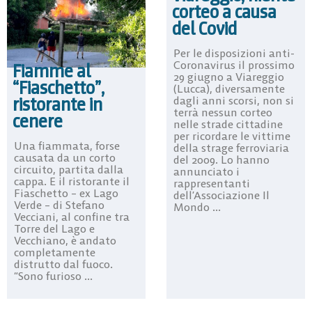
corteo a causa
del Covid
Per le disposizioni anti-
Coronavirus il prossimo
Fiamme al
29 giugno a Viareggio
“Fiaschetto”,
(Lucca), diversamente
ristorante in
dagli anni scorsi, non si
terrà nessun corteo
cenere
nelle strade cittadine
per ricordare le vittime
Una fiammata, forse
della strage ferroviaria
causata da un corto
del 2009. Lo hanno
circuito, partita dalla
annunciato i
cappa. E il ristorante il
rappresentanti
Fiaschetto – ex Lago
dell’Associazione Il
Verde – di Stefano
Mondo ...
Vecciani, al confine tra
Torre del Lago e
Vecchiano, è andato
completamente
distrutto dal fuoco.
“Sono furioso ...