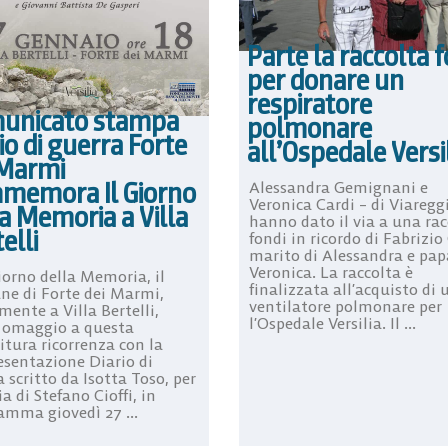
Parte la raccolta 
per donare un
respiratore
unicato stampa
polmonare
io di guerra Forte
all’Ospedale Versi
 Marmi
memora Il Giorno
Alessandra Gemignani e
Veronica Cardi – di Viaregg
a Memoria a Villa
hanno dato il via a una rac
elli
fondi in ricordo di Fabrizio
marito di Alessandra e pap
Veronica. La raccolta è
iorno della Memoria, il
finalizzata all’acquisto di 
e di Forte dei Marmi,
ventilatore polmonare per
ente a Villa Bertelli,
l’Ospedale Versilia. Il ...
 omaggio a questa
itura ricorrenza con la
esentazione Diario di
 scritto da Isotta Toso, per
ia di Stefano Cioffi, in
amma giovedì 27 ...