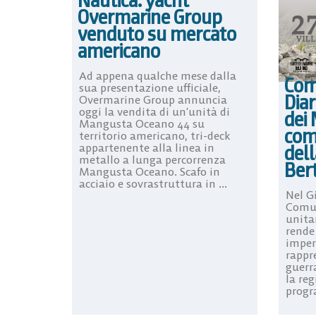
Nautica: yacht
Overmarine Group
venduto su mercato
americano
Ad appena qualche mese dalla
Com
sua presentazione ufficiale,
Diar
Overmarine Group annuncia
oggi la vendita di un’unità di
dei
Mangusta Oceano 44 su
com
territorio americano, tri-deck
dell
appartenente alla linea in
metallo a lunga percorrenza
Bert
Mangusta Oceano. Scafo in
acciaio e sovrastruttura in ...
Nel G
Comun
unitam
rende
imper
rappr
guerra
la reg
progr