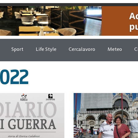
Sport
Life Style
Cercalavoro
Meteo
C
2022