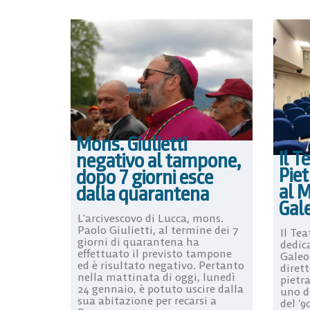
Mons. Giulietti
Il T
negativo al tampone,
Piet
dopo 7 giorni esce
al 
dalla quarantena
Gale
L’arcivescovo di Lucca, mons.
Paolo Giulietti, al termine dei 7
Il Te
giorni di quarantena ha
dedic
effettuato il previsto tampone
Galeo
ed è risultato negativo. Pertanto
dirett
nella mattinata di oggi, lunedì
pietr
24 gennaio, è potuto uscire dalla
uno de
sua abitazione per recarsi a
del ‘