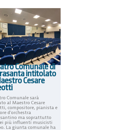
eatro Comunale di
rasanta intitolato
Maestro Cesare
otti
atro Comunale sarà
ato al Maestro Cesare
tti, compositore, pianista e
ore d’orchestra
asantino ma soprattutto
i più influenti musicisti
900. La giunta comunale ha