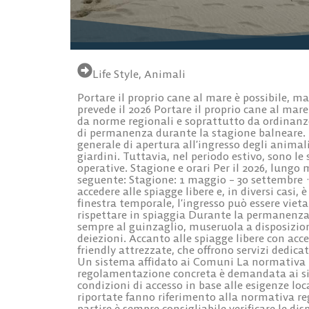
Life Style
,
Animali
Portare il proprio cane al mare è possibile, ma
prevede il 2026 Portare il proprio cane al mare
da norme regionali e soprattutto da ordinanz
di permanenza durante la stagione balneare. L
generale di apertura all’ingresso degli animali
giardini. Tuttavia, nel periodo estivo, sono l
operative. Stagione e orari Per il 2026, lungo m
seguente: Stagione: 1 maggio – 30 settembre · O
accedere alle spiagge libere e, in diversi casi,
finestra temporale, l’ingresso può essere viet
rispettare in spiaggia Durante la permanenza 
sempre al guinzaglio, museruola a disposizione
deiezioni. Accanto alle spiagge libere con ac
friendly attrezzate, che offrono servizi dedica
Un sistema affidato ai Comuni La normativa r
regolamentazione concreta è demandata ai sin
condizioni di accesso in base alle esigenze loc
riportate fanno riferimento alla normativa re
partire è sempre consigliabile verificare le d