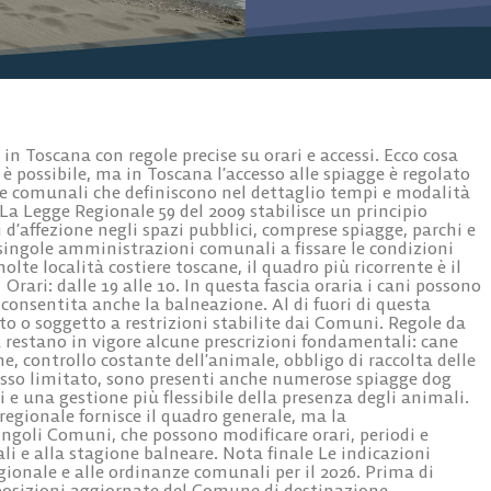
 in Toscana con regole precise su orari e accessi. Ecco cosa
 è possibile, ma in Toscana l’accesso alle spiagge è regolato
e comunali che definiscono nel dettaglio tempi e modalità
a Legge Regionale 59 del 2009 stabilisce un principio
 d’affezione negli spazi pubblici, comprese spiagge, parchi e
e singole amministrazioni comunali a fissare le condizioni
olte località costiere toscane, il quadro più ricorrente è il
rari: dalle 19 alle 10. In questa fascia oraria i cani possono
 è consentita anche la balneazione. Al di fuori di questa
ato o soggetto a restrizioni stabilite dai Comuni. Regole da
restano in vigore alcune prescrizioni fondamentali: cane
, controllo costante dell’animale, obbligo di raccolta delle
cesso limitato, sono presenti anche numerose spiagge dog
ti e una gestione più flessibile della presenza degli animali.
egionale fornisce il quadro generale, ma la
goli Comuni, che possono modificare orari, periodi e
ali e alla stagione balneare. Nota finale Le indicazioni
gionale e alle ordinanze comunali per il 2026. Prima di
isposizioni aggiornate del Comune di destinazione.