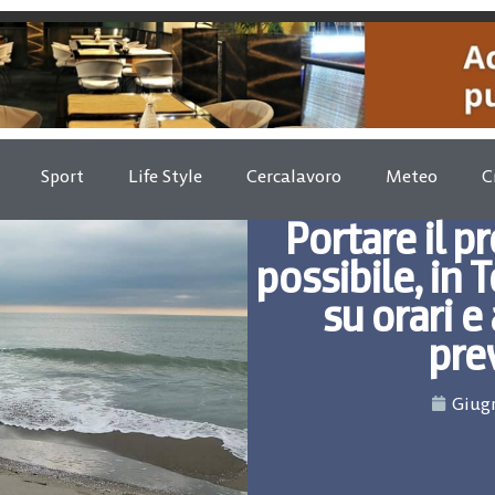
Sport
Life Style
Cercalavoro
Meteo
C
Portare il p
possibile, in 
su orari e
pre
Giugn