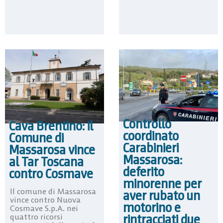
Controllo
Cava Brentino: il
coordinato
Comune di
Carabinieri
Massarosa vince
Massarosa:
al Tar Toscana
deferito
contro Cosmave
minorenne per
Il comune di Massarosa
aver rubato un
vince contro Nuova
motorino e
Cosmave S.p.A. nei
rintracciati due
quattro ricorsi