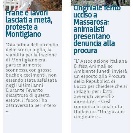
Cinghiale ferito
Frane e lavori
ucciso a
lasciati a metà,
Massarosa:
proteste a
animalisti
Montigiano
presentano
denuncia alla
“Già prima dell’incendio
procura
dello scorso luglio, la
viabilità per la frazione
di Montigiano era
“L’ Associazione Italiana
particolarmente
Difesa Animali ed
sconnessa con grosse
Ambiente lunedì invierà
buche e cedimenti, non
un esposto alla Procura
essendo stata asfaltata
della Repubblica di
negli ultimi anni.
Lucca per chiedere che si
Durante l’evento
indaghi per i fatti
disastroso di questa
avvenuti venerdì 2
estate, il fuoco l’ha
dicembre”. – Così
attraversata per intero
comunica in una nota
...
Italbiente. “Un giovane
cinghiale è ...