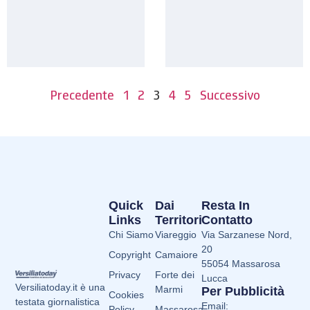
Precedente
1
2
3
4
5
Successivo
Quick
Dai
Resta In
Links
Territori
Contatto
Chi Siamo
Viareggio
Via Sarzanese Nord,
20
Copyright
Camaiore
55054 Massarosa
Privacy
Forte dei
Lucca
Versiliatoday.it è una
Marmi
Per Pubblicità
Cookies
testata giornalistica
Email:
Policy
Massarosa