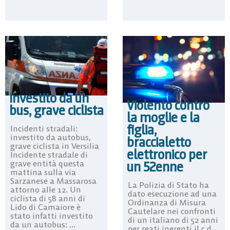
Investito da un
Violento contro
bus, grave ciclista
la moglie e la
figlia,
Incidenti stradali:
investito da autobus,
braccialetto
grave ciclista in Versilia
elettronico per
Incidente stradale di
grave entità questa
un 52enne
mattina sulla via
Sarzanese a Massarosa
La Polizia di Stato ha
attorno alle 12. Un
dato esecuzione ad una
ciclista di 58 anni di
Ordinanza di Misura
Lido di Camaiore è
Cautelare nei confronti
stato infatti investito
di un italiano di 52 anni
da un autobus: ...
per reati inerenti il c.d.