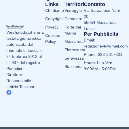
Links
Territori
Contatto
Chi Siamo
Viareggio
Via Sarzanese Nord,
20
Copyright
Camaiore
55054 Massarosa
Privacy
Forte dei
Lucca
Versiliatoday.it è una
Marmi
Per Pubblicità
Cookies
testata giornalistica
Email:
Policy
Massarosa
autorizzata dal
redazionevt@gmail.com
Pietrasanta
tribunale di Lucca il
Phone: 393-3317601
24 febbraio 2012 al
Seravezza
n° 937 del registro
Hours: Lun-Ven
Stazzema
Periodici.
9:00AM - 5:00PM
Direttore
Responsabile:
Letizia Tassinari