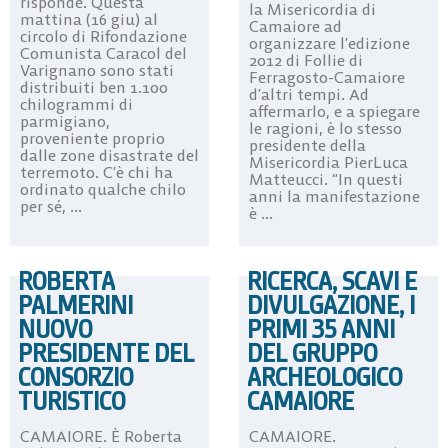
risponde. Questa
la Misericordia di
mattina (16 giu) al
Camaiore ad
circolo di Rifondazione
organizzare l’edizione
Comunista Caracol del
2012 di Follie di
Varignano sono stati
Ferragosto-Camaiore
distribuiti ben 1.100
d’altri tempi. Ad
chilogrammi di
affermarlo, e a spiegare
parmigiano,
le ragioni, è lo stesso
proveniente proprio
presidente della
dalle zone disastrate del
Misericordia PierLuca
terremoto. C’è chi ha
Matteucci. “In questi
ordinato qualche chilo
anni la manifestazione
per sé, ...
è ...
ROBERTA
RICERCA, SCAVI E
PALMERINI
DIVULGAZIONE, I
NUOVO
PRIMI 35 ANNI
PRESIDENTE DEL
DEL GRUPPO
CONSORZIO
ARCHEOLOGICO
TURISTICO
CAMAIORE
CAMAIORE. È Roberta
CAMAIORE.