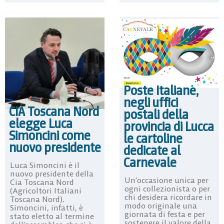
Poste Italiane,
negli uffici
CIA Toscana Nord
postali della
elegge Luca
provincia di Lucca
Simoncini come
le cartoline
nuovo presidente
dedicate al
Carnevale
Luca Simoncini è il
nuovo presidente della
Un’occasione unica per
Cia Toscana Nord
ogni collezionista o per
(Agricoltori Italiani
chi desidera ricordare in
Toscana Nord).
modo originale una
Simoncini, infatti, è
giornata di festa e per
stato eletto al termine
sostenere il valore della