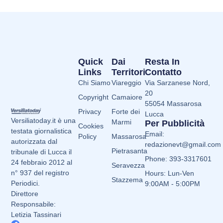
Quick
Dai
Resta In
Links
Territori
Contatto
Chi Siamo
Viareggio
Via Sarzanese Nord,
20
Copyright
Camaiore
55054 Massarosa
Privacy
Forte dei
Lucca
Versiliatoday.it è una
Marmi
Per Pubblicità
Cookies
testata giornalistica
Email:
Policy
Massarosa
autorizzata dal
redazionevt@gmail.com
Pietrasanta
tribunale di Lucca il
Phone: 393-3317601
24 febbraio 2012 al
Seravezza
n° 937 del registro
Hours: Lun-Ven
Stazzema
Periodici.
9:00AM - 5:00PM
Direttore
Responsabile:
Letizia Tassinari