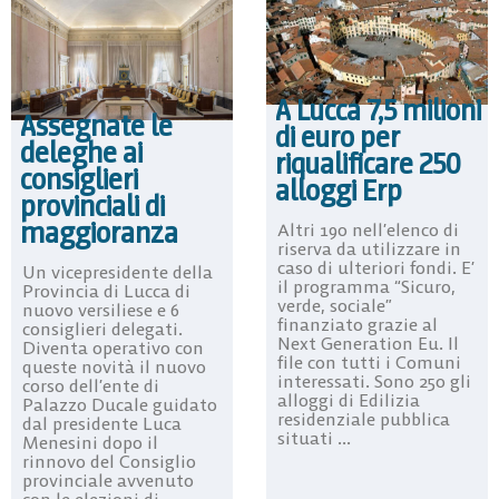
A Lucca 7,5 milioni
Assegnate le
di euro per
deleghe ai
riqualificare 250
consiglieri
alloggi Erp
provinciali di
maggioranza
Altri 190 nell’elenco di
riserva da utilizzare in
caso di ulteriori fondi. E’
Un vicepresidente della
il programma “Sicuro,
Provincia di Lucca di
verde, sociale”
nuovo versiliese e 6
finanziato grazie al
consiglieri delegati.
Next Generation Eu. Il
Diventa operativo con
file con tutti i Comuni
queste novità il nuovo
interessati. Sono 250 gli
corso dell’ente di
alloggi di Edilizia
Palazzo Ducale guidato
residenziale pubblica
dal presidente Luca
situati ...
Menesini dopo il
rinnovo del Consiglio
provinciale avvenuto