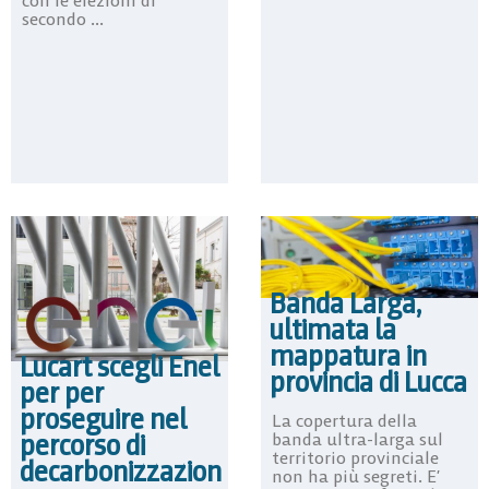
con le elezioni di
secondo ...
Banda Larga,
ultimata la
mappatura in
Lucart scegli Enel
provincia di Lucca
per per
proseguire nel
La copertura della
percorso di
banda ultra-larga sul
territorio provinciale
decarbonizzazion
non ha più segreti. E’