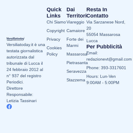
Quick
Dai
Resta In
Links
Territori
Contatto
Chi Siamo
Viareggio
Via Sarzanese Nord,
20
Copyright
Camaiore
55054 Massarosa
Privacy
Forte dei
Lucca
Versiliatoday.it è una
Marmi
Per Pubblicità
Cookies
testata giornalistica
Email:
Policy
Massarosa
autorizzata dal
redazionevt@gmail.com
Pietrasanta
tribunale di Lucca il
Phone: 393-3317601
24 febbraio 2012 al
Seravezza
n° 937 del registro
Hours: Lun-Ven
Stazzema
Periodici.
9:00AM - 5:00PM
Direttore
Responsabile:
Letizia Tassinari