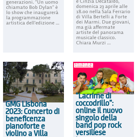
e Cinzia Decataldo,
generazioni. “Un uomo
domenica 23 aprile alle
chiamato Bob Dylan” è
18.00 nella Sala Ferrario
lo show che inaugurerà
di Villa Bertelli a Forte
la programmazione
dei Marmi. Due giovani,
artistica dell’edizione ...
ma già affermate
artiste del panorama
musicale classico.
Chiara Murzi ...
“Lacrime di
coccodrillo”:
GMG Lisbona
online il nuovo
2023: Concerto di
singolo della
beneficenza
band pop rock
pianoforte e
versiliese
violino a Villa