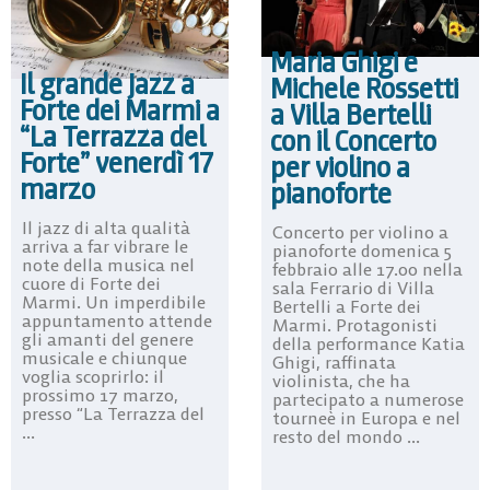
Maria Ghigi e
Il grande Jazz a
Michele Rossetti
Forte dei Marmi a
a Villa Bertelli
“La Terrazza del
con il Concerto
Forte” venerdì 17
per violino a
marzo
pianoforte
Il jazz di alta qualità
Concerto per violino a
arriva a far vibrare le
pianoforte domenica 5
note della musica nel
febbraio alle 17.00 nella
cuore di Forte dei
sala Ferrario di Villa
Marmi. Un imperdibile
Bertelli a Forte dei
appuntamento attende
Marmi. Protagonisti
gli amanti del genere
della performance Katia
musicale e chiunque
Ghigi, raffinata
voglia scoprirlo: il
violinista, che ha
prossimo 17 marzo,
partecipato a numerose
presso “La Terrazza del
tourneè in Europa e nel
...
resto del mondo ...