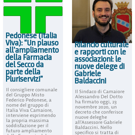
Pedonese (Italia
Viva): “Un plauso
Rilancio culturale
all’ampliamento
e rapporti con le
della Farmacia
associazioni: le
del Secco da
nuove delege di
parte della
Gabriele
Pluriservizi”
Baldaccini
Il consigliere comunale
Il Sindaco di Camaiore
del Gruppo Misto
Alessandro Del Dotto
Federico Pedonese, a
ha firmato oggi, 23
nome del gruppo di
novembre 2020, un
Italia Viva Camaiore,
decreto che conferisce
interviene esprimendo
nuove deleghe
la propria massima
all’Assessore Gabriele
soddisfazione per il
Baldaccini. Nello
futuro ampliamento
specifico si tratta di