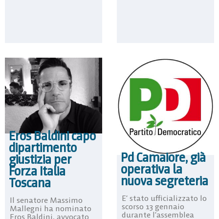
Eros Baldini capo
dipartimento
Pd Camaiore, già
giustizia per
operativa la
Forza Italia
nuova segreteria
Toscana
E’ stato ufficializzato lo
Il senatore Massimo
scorso 13 gennaio
Mallegni ha nominato
durante l’assemblea
Eros Baldini, avvocato