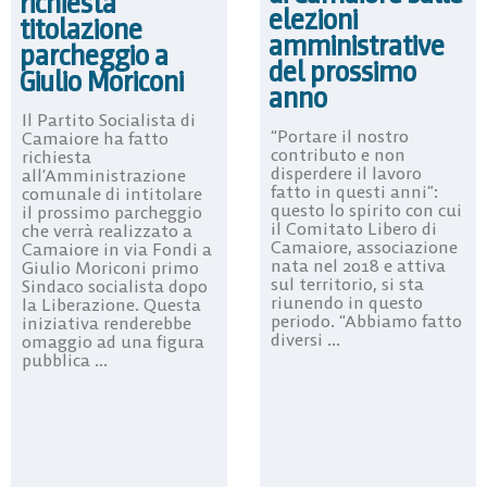
richiesta
elezioni
titolazione
amministrative
parcheggio a
del prossimo
Giulio Moriconi
anno
Il Partito Socialista di
“Portare il nostro
Camaiore ha fatto
contributo e non
richiesta
disperdere il lavoro
all’Amministrazione
fatto in questi anni”:
comunale di intitolare
questo lo spirito con cui
il prossimo parcheggio
il Comitato Libero di
che verrà realizzato a
Camaiore, associazione
Camaiore in via Fondi a
nata nel 2018 e attiva
Giulio Moriconi primo
sul territorio, si sta
Sindaco socialista dopo
riunendo in questo
la Liberazione. Questa
periodo. “Abbiamo fatto
iniziativa renderebbe
diversi ...
omaggio ad una figura
pubblica ...