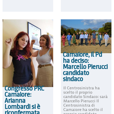
Camaiore, il Pd
ha deciso:
Marcello Pierucci
candidato
sindaco
Congresso PRC
Il Centrosinistra ha
scelto il proprio
Camaiore:
candidato Sindaco: sarà
Arianna
Marcello Pierucci Il
Lombardi si è
Centrosinistra di
Camaiore ha scelto il
riconfermata
proprio candidato