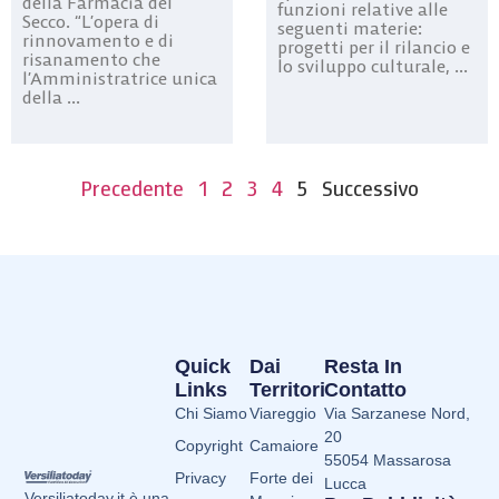
della Farmacia del
funzioni relative alle
Secco. “L’opera di
seguenti materie:
rinnovamento e di
progetti per il rilancio e
risanamento che
lo sviluppo culturale, ...
l’Amministratrice unica
della ...
Precedente
1
2
3
4
5
Successivo
Quick
Dai
Resta In
Links
Territori
Contatto
Chi Siamo
Viareggio
Via Sarzanese Nord,
20
Copyright
Camaiore
55054 Massarosa
Privacy
Forte dei
Lucca
Versiliatoday.it è una