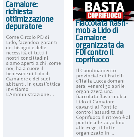
Camaiore:
richiesta
ottimizzazione
Fiaccolata flash-
depuratore
mob a Lido di
Camaiore
Come Circolo PD di
Lido, facendoci garanti
organizzata da
dei bisogni e delle
FDI contro il
necessità di tutti i
coprifuoco
nostri concittadini,
siamo aperti a chi, come
noi, ha a cuore il
Il Coordinamento
benessere di Lido di
provinciale di Fratelli
Camaiore e dei suoi
d’Italia Lucca domani
abitanti. In quest’ottica
sera, venerdì 30 aprile,
invitiamo
organizzerà una
L’Amministrazione ...
fiaccolata flash-mob a
Lido di Camaiore
davanti al Pontile
contro l’assurdità del
Coprifuoco.Il ritrovo è al
pontile alle 20:30 fino
alle 21:30, il tutto
organizzato in ...