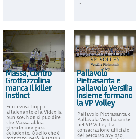
...
Massa, Contro
Pallavolo
Grottazzolina
Pietrasanta e
manca il killer
pallavolo Versilia
instinct
insieme formano
la VP Volley
Fonteviva troppo
altalenante e la Videx la
Pallavolo Pietrasanta e
punisce. Non si può dire
Pallavolo Versilia unite
che Massa abbia
nel VP Volley. La
giocato una gara
consacrazione ufficiale
deludente. Quello che è
del percorso avviato
mancato, però, è stato il