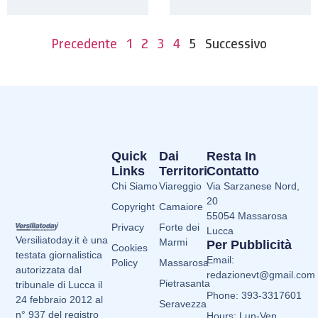
Precedente
1
2
3
4
5
Successivo
Quick
Dai
Resta In
Links
Territori
Contatto
Chi Siamo
Viareggio
Via Sarzanese Nord,
20
Copyright
Camaiore
55054 Massarosa
Privacy
Forte dei
Lucca
Versiliatoday.it è una
Marmi
Per Pubblicità
Cookies
testata giornalistica
Email:
Policy
Massarosa
autorizzata dal
redazionevt@gmail.com
Pietrasanta
tribunale di Lucca il
Phone: 393-3317601
24 febbraio 2012 al
Seravezza
n° 937 del registro
Hours: Lun-Ven