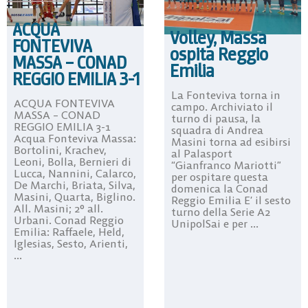
ACQUA
Volley, Massa
FONTEVIVA
ospita Reggio
MASSA – CONAD
Emilia
REGGIO EMILIA 3-1
La Fonteviva torna in
ACQUA FONTEVIVA
campo. Archiviato il
MASSA – CONAD
turno di pausa, la
REGGIO EMILIA 3-1
squadra di Andrea
Acqua Fonteviva Massa:
Masini torna ad esibirsi
Bortolini, Krachev,
al Palasport
Leoni, Bolla, Bernieri di
“Gianfranco Mariotti”
Lucca, Nannini, Calarco,
per ospitare questa
De Marchi, Briata, Silva,
domenica la Conad
Masini, Quarta, Biglino.
Reggio Emilia E’ il sesto
All. Masini; 2° all.
turno della Serie A2
Urbani. Conad Reggio
UnipolSai e per ...
Emilia: Raffaele, Held,
Iglesias, Sesto, Arienti,
...