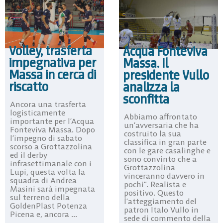
Volley, trasferta
Acqua Fonteviva
impegnativa per
Massa. Il
Massa in cerca di
presidente Vullo
riscatto
analizza la
sconfitta
Ancora una trasferta
logisticamente
Abbiamo affrontato
importante per l’Acqua
un’avversaria che ha
Fonteviva Massa. Dopo
costruito la sua
l’impegno di sabato
classifica in gran parte
scorso a Grottazzolina
con le gare casalinghe e
ed il derby
sono convinto che a
infrasettimanale con i
Grottazzolina
Lupi, questa volta la
vinceranno davvero in
squadra di Andrea
pochi”. Realista e
Masini sarà impegnata
positivo. Questo
sul terreno della
l’atteggiamento del
GoldenPlast Potenza
patron Italo Vullo in
Picena e, ancora ...
sede di commento della