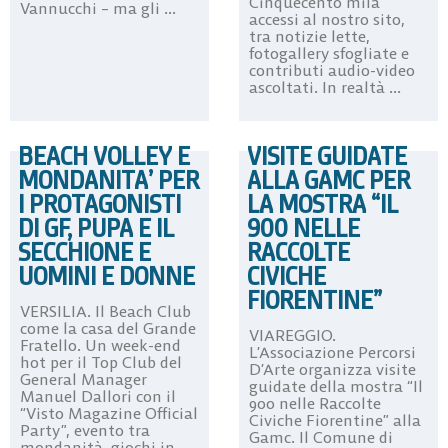
Cinquecento mila
Vannucchi – ma gli ...
accessi al nostro sito,
tra notizie lette,
fotogallery sfogliate e
contributi audio-video
ascoltati. In realtà ...
BEACH VOLLEY E
VISITE GUIDATE
MONDANITA’ PER
ALLA GAMC PER
I PROTAGONISTI
LA MOSTRA “IL
DI GF, PUPA E IL
900 NELLE
SECCHIONE E
RACCOLTE
UOMINI E DONNE
CIVICHE
FIORENTINE”
VERSILIA. Il Beach Club
come la casa del Grande
VIAREGGIO.
Fratello. Un week-end
L’Associazione Percorsi
hot per il Top Club del
D’Arte organizza visite
General Manager
guidate della mostra “Il
Manuel Dallori con il
900 nelle Raccolte
“Visto Magazine Official
Civiche Fiorentine” alla
Party”, evento tra
Gamc. Il Comune di
mondanità, giochi in