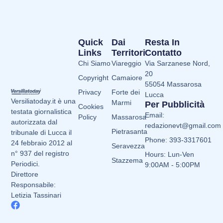
Quick
Dai
Resta In
Links
Territori
Contatto
Chi Siamo
Viareggio
Via Sarzanese Nord,
20
Copyright
Camaiore
55054 Massarosa
Privacy
Forte dei
Lucca
Versiliatoday.it è una
Marmi
Per Pubblicità
Cookies
testata giornalistica
Email:
Policy
Massarosa
autorizzata dal
redazionevt@gmail.com
Pietrasanta
tribunale di Lucca il
Phone: 393-3317601
24 febbraio 2012 al
Seravezza
n° 937 del registro
Hours: Lun-Ven
Stazzema
Periodici.
9:00AM - 5:00PM
Direttore
Responsabile:
Letizia Tassinari