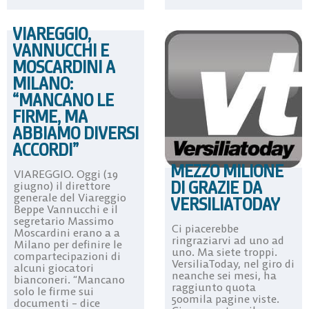
VIAREGGIO,
VANNUCCHI E
MOSCARDINI A
MILANO:
“MANCANO LE
FIRME, MA
ABBIAMO DIVERSI
ACCORDI”
MEZZO MILIONE
VIAREGGIO. Oggi (19
DI GRAZIE DA
giugno) il direttore
generale del Viareggio
VERSILIATODAY
Beppe Vannucchi e il
segretario Massimo
Ci piacerebbe
Moscardini erano a a
ringraziarvi ad uno ad
Milano per definire le
uno. Ma siete troppi.
compartecipazioni di
VersiliaToday, nel giro di
alcuni giocatori
neanche sei mesi, ha
bianconeri. “Mancano
raggiunto quota
solo le firme sui
500mila pagine viste.
documenti – dice