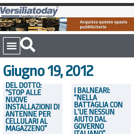
Cronaca Toscana
Giugno 19, 2012
DEL DOTTO:
I BALNEARI:
“STOP ALLE
“NELLA
NUOVE
BATTAGLIA CON
INSTALLAZIONI DI
L’UE NESSUN
ANTENNE PER
AIUTO DAL
CELLULARI AL
GOVERNO
MAGAZZENO”
ITALIANO”