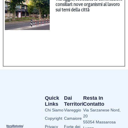
consiliari: nove organismi al lavoro
sui temi della città
Quick
Dai
Resta In
Links
Territori
Contatto
Chi Siamo
Viareggio
Via Sarzanese Nord,
20
Copyright
Camaiore
55054 Massarosa
Privacy
Forte dei
Lucca