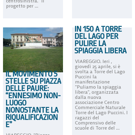
centrosinistra. “Il
progetto per ...
IN 150 A TORRE
DEL LAGO PER
PULIRE LA
SPIAGGIA LIBERA
VIAREGGIO. Ieri ,
giovedì 25 aprile, si è
svolta a Torre del Lago
IL MOVIMENTO 5
Puccini la
STELLE SU PIAZZA
manifestazione
DELLE PAURE:
“Puliamo la spiaggia
libera”, organizzata
“ENNESIMO NON-
dalla nuova
LUOGO
associazione Centro
Commerciale Naturale
NONOSTANTE LA
Torre del Lago Puccini. I
RIQUALIFICAZION
ragazzi del
E”
Comprensivo delle
scuole di Torre del ...