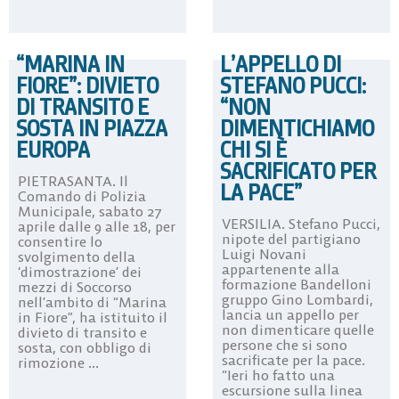
“MARINA IN
L’APPELLO DI
FIORE”: DIVIETO
STEFANO PUCCI:
DI TRANSITO E
“NON
SOSTA IN PIAZZA
DIMENTICHIAMO
EUROPA
CHI SI È
SACRIFICATO PER
PIETRASANTA. Il
LA PACE”
Comando di Polizia
Municipale, sabato 27
VERSILIA. Stefano Pucci,
aprile dalle 9 alle 18, per
nipote del partigiano
consentire lo
Luigi Novani
svolgimento della
appartenente alla
‘dimostrazione’ dei
formazione Bandelloni
mezzi di Soccorso
gruppo Gino Lombardi,
nell’ambito di “Marina
lancia un appello per
in Fiore”, ha istituito il
non dimenticare quelle
divieto di transito e
persone che si sono
sosta, con obbligo di
sacrificate per la pace.
rimozione ...
“Ieri ho fatto una
escursione sulla linea