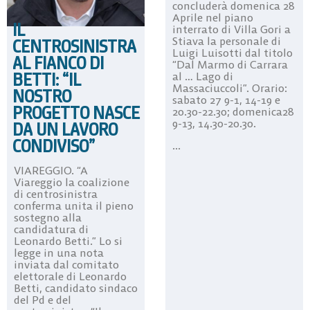
concluderà domenica 28
Aprile nel piano
IL
interrato di Villa Gori a
Stiava la personale di
CENTROSINISTRA
Luigi Luisotti dal titolo
AL FIANCO DI
“Dal Marmo di Carrara
BETTI: “IL
al … Lago di
Massaciuccoli”. Orario:
NOSTRO
sabato 27 9-1, 14-19 e
PROGETTO NASCE
20.30-22.30; domenica28
9-13, 14.30-20.30.
DA UN LAVORO
CONDIVISO”
...
VIAREGGIO. “A
Viareggio la coalizione
di centrosinistra
conferma unita il pieno
sostegno alla
candidatura di
Leonardo Betti.” Lo si
legge in una nota
inviata dal comitato
elettorale di Leonardo
Betti, candidato sindaco
del Pd e del