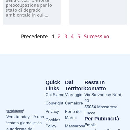
della città. “C’è forte
preoccupazione per lo
stato di degrado
ambientale in cui ...
Precedente
1
2
3
4
5
Successivo
Quick
Dai
Resta In
Links
Territori
Contatto
Chi Siamo
Viareggio
Via Sarzanese Nord,
20
Copyright
Camaiore
55054 Massarosa
Privacy
Forte dei
Lucca
Versiliatoday.it è una
Marmi
Per Pubblicità
Cookies
testata giornalistica
Email:
Policy
Massarosa
autorizzata dal