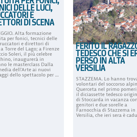
TUITA PER FONICI,
ICI DELLE LUCI,
CCATORI E
ETTORI DI SCENA
GGIO. Alta formazione
ta per fonici, tecnici delle
FERITO IL RAGAZZ
truccatori e direttori di
a Torre del Lago; a Firenze
TEDESCO CHE SI E
cio Soleri, il più celebre
PERSO IN ALTA
chino, inaugurerà in
no le masterclass Dalla
VERSILIA
dia dell’Arte ai nuovi
ggi dello spettacolo per ...
STAZZEMA. Lo hanno trova
volontari del soccorso alpi
Querceta nel primo pomeri
il diciassette tedesco origi
di Stoccarda in vacanza con
genitori e due sorelle a
Farnocchia di Stazzema in
Versilia, che ieri sera è cadu