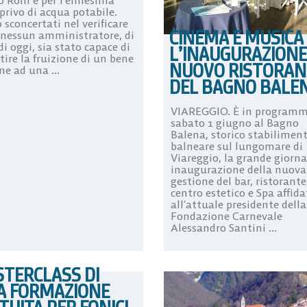
privo di acqua potabile.
sconcertati nel verificare
CINEMA E MUSICA
nessun amministratore, di
 di oggi, sia stato capace di
L’INAUGURAZIONE
ire la fruizione di un bene
NUOVO RISTORAN
e ad una ...
DEL BAGNO BALE
VIAREGGIO. È in program
sabato 1 giugno al Bagno
Balena, storico stabilimen
balneare sul lungomare di
Viareggio, la grande giorna
inaugurazione della nuova
gestione del bar, ristorante
centro estetico e Spa affida
all’attuale presidente della
Fondazione Carnevale
Alessandro Santini ...
TERCLASS DI
A FORMAZIONE