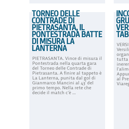
TORNEO DELLE
INC
CONTRADE DI
GRU
PIETRASANTA, IL
VER
PONTESTRADA BATTE
TAB
DI MISURA LA
VERSI
LANTERNA
Versil
organ
PIETRASANTA. Vince di misura il
tutta
Pontestrada nella quarta gara
ineren
del Torneo delle Contrade di
l’alim
Pietrasanta. A finire al tappeto è
Appun
La Lanterna, punita dal gol di
al Pre
Gianmarco Mancini al 43′ del
Viareg
primo tempo. Nella rete che
decide il match c’è ...