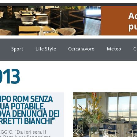
Sport
Life Style
Cercalavoro
Meteo
C
013
PO ROM SENZA
UA POTABILE,
VA DENUNCIA DEI
RRETTI BIANCHI”
GIO. “Da ieri sera il
 Rom è per l’ennesima