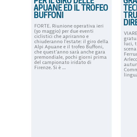
PER IL GIRO DELLE
GRA
APUANE ED IL TROFEO
TECN
BUFFONI
TRU
DIR
FORTE. Riunione operativa ieri
(30 maggio) per due eventi
VIARE
ciclistici che apriranno e
gratui
chiuderanno l’estate: il giro della
luci, 
Alpi Apuane e il trofeo Buffoni,
scena 
che quest’anno sarà anche gara
Ferruc
premondiale, pochi giorni prima
Arlec
del campionato iridato di
autun
Firenze. Si è ...
Comme
lingua