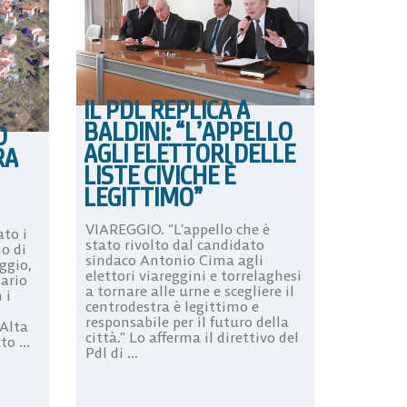
IL PDL REPLICA A
BALDINI: “L’APPELLO
O
AGLI ELETTORI DELLE
RA
LISTE CIVICHE È
LEGITTIMO”
VIAREGGIO. “L’appello che è
to i
stato rivolto dal candidato
no di
sindaco Antonio Cima agli
ggio,
elettori viareggini e torrelaghesi
nario
a tornare alle urne e scegliere il
 i
centrodestra è legittimo e
responsabile per il futuro della
 Alta
città.” Lo afferma il direttivo del
to ...
Pdl di ...