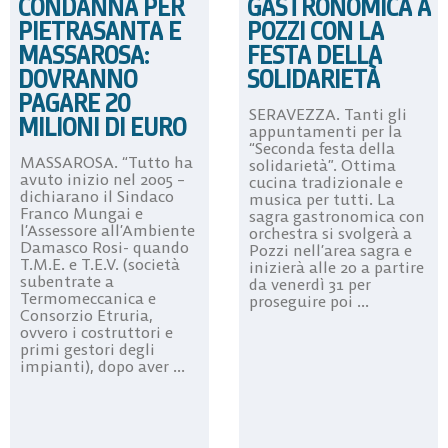
CONDANNA PER
GASTRONOMICA A
PIETRASANTA E
POZZI CON LA
MASSAROSA:
FESTA DELLA
DOVRANNO
SOLIDARIETÀ
PAGARE 20
SERAVEZZA. Tanti gli
MILIONI DI EURO
appuntamenti per la
“Seconda festa della
MASSAROSA. “Tutto ha
solidarietà”. Ottima
avuto inizio nel 2005 –
cucina tradizionale e
dichiarano il Sindaco
musica per tutti. La
Franco Mungai e
sagra gastronomica con
l’Assessore all’Ambiente
orchestra si svolgerà a
Damasco Rosi- quando
Pozzi nell’area sagra e
T.M.E. e T.E.V. (società
inizierà alle 20 a partire
subentrate a
da venerdì 31 per
Termomeccanica e
proseguire poi ...
Consorzio Etruria,
ovvero i costruttori e
primi gestori degli
impianti), dopo aver ...