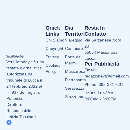
Quick
Dai
Resta In
Links
Territori
Contatto
Chi Siamo
Viareggio
Via Sarzanese Nord,
20
Copyright
Camaiore
55054 Massarosa
Privacy
Forte dei
Lucca
Versiliatoday.it è una
Marmi
Per Pubblicità
Cookies
testata giornalistica
Email:
Policy
Massarosa
autorizzata dal
redazionevt@gmail.com
Pietrasanta
tribunale di Lucca il
Phone: 393-3317601
24 febbraio 2012 al
Seravezza
n° 937 del registro
Hours: Lun-Ven
Stazzema
Periodici.
9:00AM - 5:00PM
Direttore
Responsabile:
Letizia Tassinari