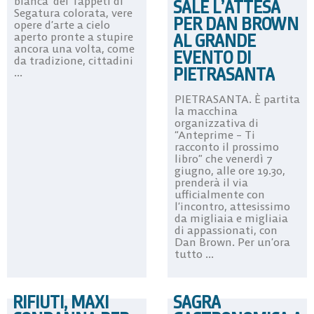
bianca’ dei Tappeti di
SALE L’ATTESA
Segatura colorata, vere
PER DAN BROWN
opere d’arte a cielo
AL GRANDE
aperto pronte a stupire
ancora una volta, come
EVENTO DI
da tradizione, cittadini
PIETRASANTA
...
PIETRASANTA. È partita
la macchina
organizzativa di
“Anteprime – Ti
racconto il prossimo
libro” che venerdì 7
giugno, alle ore 19.30,
prenderà il via
ufficialmente con
l’incontro, attesissimo
da migliaia e migliaia
di appassionati, con
Dan Brown. Per un’ora
tutto ...
RIFIUTI, MAXI
SAGRA