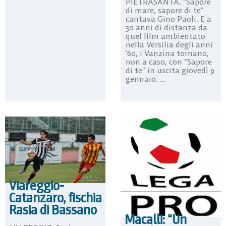
PIETRASANTA. “Sapore
di mare, sapore di te”
cantava Gino Paoli. E a
30 anni di distanza da
quel film ambientato
nella Versilia degli anni
’60, i Vanzina tornano,
non a caso, con “Sapore
di te” in uscita giovedì 9
gennaio. ...
Viareggio-
Catanzaro, fischia
Rasia di Bassano
Macalli: “Un