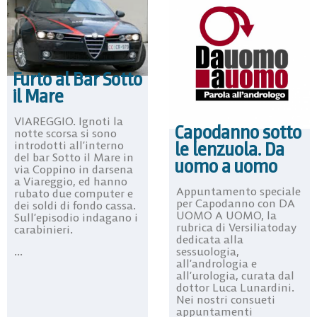
Furto al Bar Sotto
il Mare
VIAREGGIO. Ignoti la
Capodanno sotto
notte scorsa si sono
le lenzuola. Da
introdotti all’interno
del bar Sotto il Mare in
uomo a uomo
via Coppino in darsena
a Viareggio, ed hanno
Appuntamento speciale
rubato due computer e
per Capodanno con DA
dei soldi di fondo cassa.
UOMO A UOMO, la
Sull’episodio indagano i
rubrica di Versiliatoday
carabinieri.
dedicata alla
sessuologia,
...
all’andrologia e
all’urologia, curata dal
dottor Luca Lunardini.
Nei nostri consueti
appuntamenti