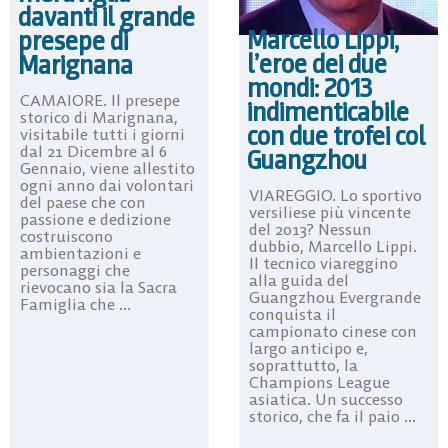
davanti il grande
Marcello Lippi,
presepe di
l’eroe dei due
Marignana
mondi: 2013
CAMAIORE. Il presepe
indimenticabile
storico di Marignana,
con due trofei col
visitabile tutti i giorni
dal 21 Dicembre al 6
Guangzhou
Gennaio, viene allestito
ogni anno dai volontari
VIAREGGIO. Lo sportivo
del paese che con
versiliese più vincente
passione e dedizione
del 2013? Nessun
costruiscono
dubbio, Marcello Lippi.
ambientazioni e
Il tecnico viareggino
personaggi che
alla guida del
rievocano sia la Sacra
Guangzhou Evergrande
Famiglia che ...
conquista il
campionato cinese con
largo anticipo e,
soprattutto, la
Champions League
asiatica. Un successo
storico, che fa il paio ...