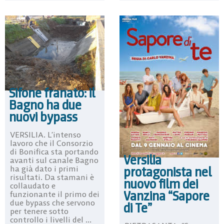
Sifone franato: il
Bagno ha due
nuovi bypass
VERSILIA. L’intenso
lavoro che il Consorzio
di Bonifica sta portando
Versilia
avanti sul canale Bagno
ha già dato i primi
protagonista nel
risultati. Da stamani è
nuovo film dei
collaudato e
Vanzina “Sapore
funzionante il primo dei
due bypass che servono
di Te”
per tenere sotto
controllo i livelli del ...