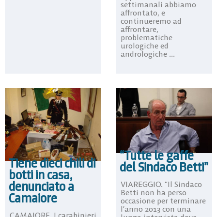
settimanali abbiamo
affrontato, e
continueremo ad
affrontare,
problematiche
urologiche ed
andrologiche ...
“Tutte le gaffe
Tiene dieci chili di
del Sindaco Betti”
botti in casa,
denunciato a
VIAREGGIO. “Il Sindaco
Betti non ha perso
Camaiore
occasione per terminare
l’anno 2013 con una
CAMAIORE. I carabinieri
lunga intervista dove