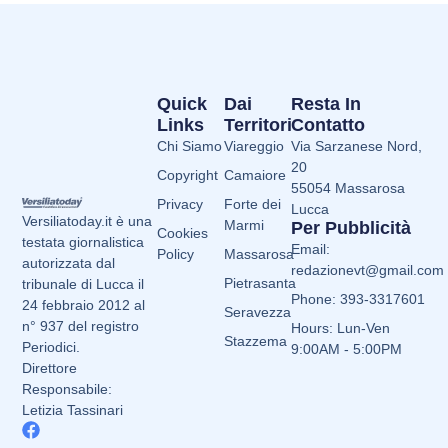
Quick
Dai
Resta In
Links
Territori
Contatto
Chi Siamo
Viareggio
Via Sarzanese Nord,
20
Copyright
Camaiore
55054 Massarosa
Privacy
Forte dei
Lucca
Versiliatoday.it è una
Marmi
Per Pubblicità
Cookies
testata giornalistica
Email:
Policy
Massarosa
autorizzata dal
redazionevt@gmail.com
Pietrasanta
tribunale di Lucca il
Phone: 393-3317601
24 febbraio 2012 al
Seravezza
n° 937 del registro
Hours: Lun-Ven
Stazzema
Periodici.
9:00AM - 5:00PM
Direttore
Responsabile:
Letizia Tassinari