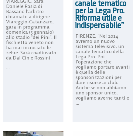
VIAREGGIO. Sarà
canale tematico
Daniele Rasia di
per la Lega Pro.
Bassano l’arbitro
Riforma utile e
chiamato a dirigere
Viareggio-Catanzaro,
indispensabile”
gara in programma
domenica (5 gennaio)
FIRENZE. “Nel 2014
allo stadio “dei Pini”. Il
avremo un nuovo
fischietto veneto non
sistema televisivo, un
ha mai incrociato le
canale tematico della
zebre. Sarà coadiuvato
Lega Pro. Poi
da Dal Cin e Rossini.
l’operazione che
vogliamo portare avanti
...
è quella delle
sponsorizzazioni per
dare risorse ai club.
Anche se non abbiamo
uno sponsor unico,
vogliamo averne tanti e
...