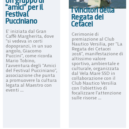
Un gruppo di
“amici” per il
I vincitori della
Festival
Regata dei
Pucciniano
Cetacei
E’ iniziata dal Gran
Cerimonie di
Caffè Margherita, dove
premiazione al Club
“si vedeva in certi
Nautico Versilia, per “La
dopopranzi, in un suo
Regata dei Cetacei
angolo, Giacomo
2016”, manifestazione di
Puccini”, come ricorda
altissimo valore
Mario Tobino,
sportivo, ambientale e
l’avventura degli “Amici
culturale, organizzata
del Festival Pucciniano”,
dal Vela Mare SSD in
associazione che punta
collaborazione con il
a promuovere la cultura
Club Nautico Versilia
legata al Maestro con
con l’obiettivo di
eventi ...
focalizzare l’attenzione
sulle risorse ...