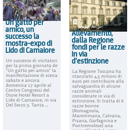
Un gatto per
amico, un
Allevamento,
successo la
dalla Regione
mostra-expo di
fondi per le razze
Lido di Camaiore
in via
d’estinzione
Un successo di visitatori
per la prima giornata de
“Un gatto per amico” la
La Regione Toscana ha
manifestazione di scena
stanziato 4,5 milioni di
sabato e ancora
euro per contribuire alla
domenica 17 aprile al
salvaguardia di alcune
Centro Congressi del
razze animali
Dune Hotel Resort a
considerate in via di
Lido di Camaiore, in via
estinzione. Si tratta di 6
Del Secco 3. Tanta ...
razze bovine
(Romagnola,
Maremmana, Calvana,
Pisana, Garfagnina e
Pontremolese) una