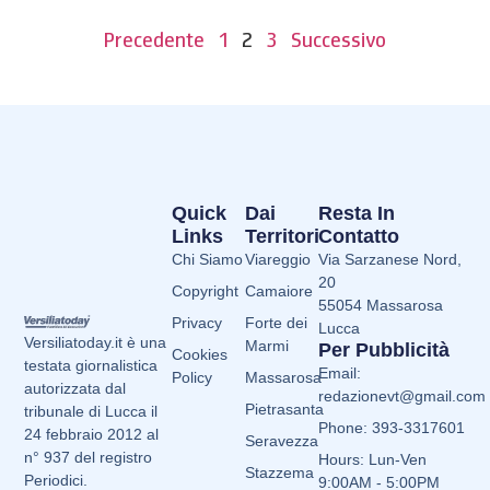
Precedente
1
2
3
Successivo
Quick
Dai
Resta In
Links
Territori
Contatto
Chi Siamo
Viareggio
Via Sarzanese Nord,
20
Copyright
Camaiore
55054 Massarosa
Privacy
Forte dei
Lucca
Versiliatoday.it è una
Marmi
Per Pubblicità
Cookies
testata giornalistica
Email:
Policy
Massarosa
autorizzata dal
redazionevt@gmail.com
Pietrasanta
tribunale di Lucca il
Phone: 393-3317601
24 febbraio 2012 al
Seravezza
n° 937 del registro
Hours: Lun-Ven
Stazzema
Periodici.
9:00AM - 5:00PM