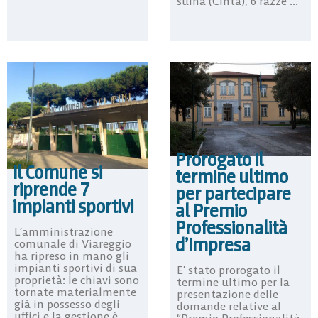
suina (Cinta), 6 razze ...
Prorogato il
Il Comune si
termine ultimo
riprende 7
per partecipare
impianti sportivi
al Premio
Professionalità
L’amministrazione
d’Impresa
comunale di Viareggio
ha ripreso in mano gli
impianti sportivi di sua
E’ stato prorogato il
proprietà: le chiavi sono
termine ultimo per la
tornate materialmente
presentazione delle
già in possesso degli
domande relative al
uffici e la gestione è