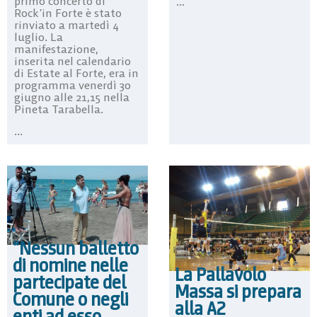
primo concerto di
...
Rock’in Forte è stato
rinviato a martedì 4
luglio. La
manifestazione,
inserita nel calendario
di Estate al Forte, era in
programma venerdì 30
giugno alle 21,15 nella
Pineta Tarabella.
...
“Nessun balletto
di nomine nelle
La Pallavolo
partecipate del
Massa si prepara
Comune o negli
alla A2
enti ad esso