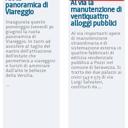
Al via la
panoramica di
manutenzione di
Viareggio
ventiquattro
alloggi pubblici
Inaugurata questo
pomeriggio (venerdì 30
giugno) la ruota
Al via importanti opere
panoramica di
di manutenzione
Viareggio. In tanti ad
straordinaria e di
assistere al taglio del
sistemazione esterna in
nastro dell’attrazione
quattro fabbricati di
dell’estate che
edilizia residenziale
permetterà a viareggini
pubblica a Pozzi nel
e turisti di ammirare
comune di Seravezza. Si
dall’alto le bellezze
tratta dei due palazzi ai
della Versilia.
civici 543 e 575 di via
Luigi Salvatori,
...
costituiti da ...