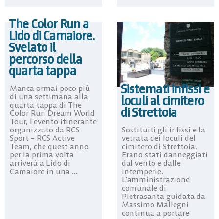
The Color Run a
Lido di Camaiore.
Svelato il
percorso della
quarta tappa
Sistemati infissi e
Manca ormai poco più
di una settimana alla
loculi al cimitero
quarta tappa di The
di Strettoia
Color Run Dream World
Tour, l’evento itinerante
Sostituiti gli infissi e la
organizzato da RCS
vetrata dei loculi del
Sport – RCS Active
cimitero di Strettoia.
Team, che quest’anno
Erano stati danneggiati
per la prima volta
dal vento e dalle
arriverà a Lido di
intemperie.
Camaiore in una ...
L’amministrazione
comunale di
Pietrasanta guidata da
Massimo Mallegni
continua a portare