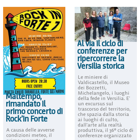
Al via il ciclo di
conferenze per
ripercorrere la
Versilia storica
Le miniere di
Valdicastello, il Museo
dei Bozzetti,
Michelangelo, i luoghi
Maltempo,
della fede in Versilia. E’
rimandato il
un excursus sul
trascorso del territorio,
primo concerto di
che spazia dalla storia
Rock’in Forte
ai luoghi di culto,
dall’arte alla realtà
A causa delle avverse
produttiva, il 36° ciclo di
condizioni meteo, il
conferenze organizzato