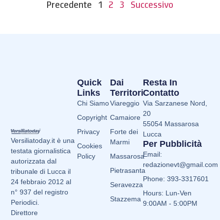
Precedente
1
2
3
Successivo
Quick
Dai
Resta In
Links
Territori
Contatto
Chi Siamo
Viareggio
Via Sarzanese Nord,
20
Copyright
Camaiore
55054 Massarosa
Privacy
Forte dei
Lucca
Versiliatoday.it è una
Marmi
Per Pubblicità
Cookies
testata giornalistica
Email:
Policy
Massarosa
autorizzata dal
redazionevt@gmail.com
Pietrasanta
tribunale di Lucca il
Phone: 393-3317601
24 febbraio 2012 al
Seravezza
n° 937 del registro
Hours: Lun-Ven
Stazzema
Periodici.
9:00AM - 5:00PM
Direttore