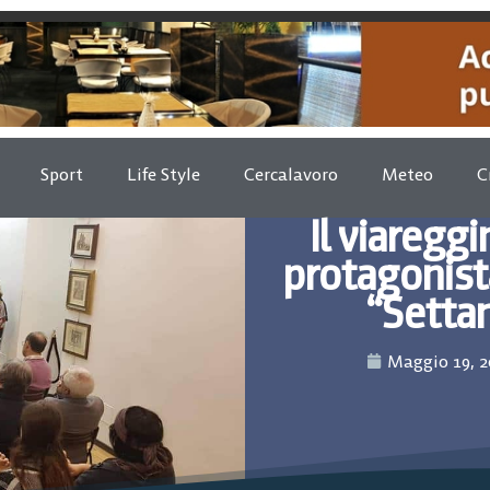
Sport
Life Style
Cercalavoro
Meteo
C
Il viaregg
protagonista
“Settan
Maggio 19, 2