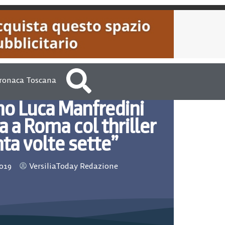
ronaca Toscana
ino Luca Manfredini
 a Roma col thriller
ta volte sette”
019
VersiliaToday Redazione