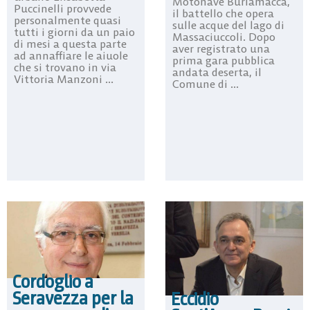
Motonave Burlamacca,
Puccinelli provvede
il battello che opera
personalmente quasi
sulle acque del lago di
tutti i giorni da un paio
Massaciuccoli. Dopo
di mesi a questa parte
aver registrato una
ad annaffiare le aiuole
prima gara pubblica
che si trovano in via
andata deserta, il
Vittoria Manzoni ...
Comune di ...
Cordoglio a
Seravezza per la
Eccidio