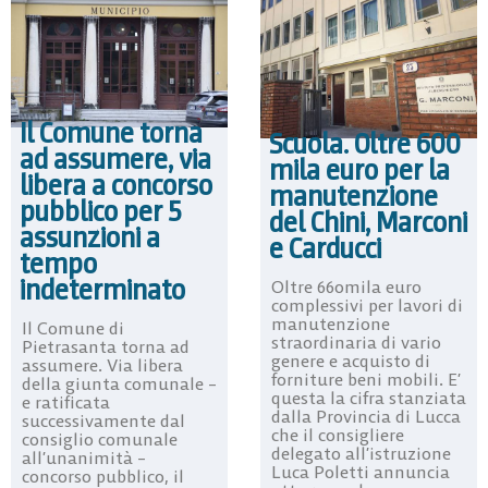
Il Comune torna
Scuola. Oltre 600
ad assumere, via
mila euro per la
libera a concorso
manutenzione
pubblico per 5
del Chini, Marconi
assunzioni a
e Carducci
tempo
indeterminato
Oltre 660mila euro
complessivi per lavori di
manutenzione
Il Comune di
straordinaria di vario
Pietrasanta torna ad
genere e acquisto di
assumere. Via libera
forniture beni mobili. E’
della giunta comunale –
questa la cifra stanziata
e ratificata
dalla Provincia di Lucca
successivamente dal
che il consigliere
consiglio comunale
delegato all’istruzione
all’unanimità –
Luca Poletti annuncia
concorso pubblico, il