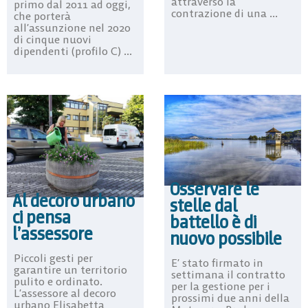
attraverso la
primo dal 2011 ad oggi,
contrazione di una ...
che porterà
all’assunzione nel 2020
di cinque nuovi
dipendenti (profilo C) ...
Osservare le
Al decoro urbano
stelle dal
ci pensa
battello è di
l’assessore
nuovo possibile
Piccoli gesti per
E’ stato firmato in
garantire un territorio
settimana il contratto
pulito e ordinato.
per la gestione per i
L’assessore al decoro
prossimi due anni della
urbano Elisabetta