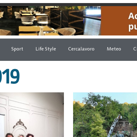
Sport
Life Style
Cercalavoro
Meteo
C
019