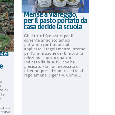
Mense a Viareggio,
per il pasto portato da
casa decide la scuola
Gli Istituti Scolastici per il
corrente anno scolastico
potranno continuare ad
applicare il regolamento interno
eta
per l’ammissione dei bimbi alla
refezione: questo quanto
indicato dalla AUSL che ha
e
precisato «la non necessità di
ulteriori prescrizioni rispetto ai
regolamenti vigenti». Come ...
la
a
to di
nte
e
i
carico
ortava