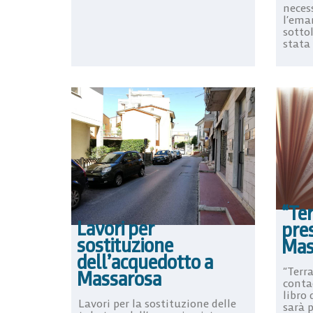
neces
l’ema
sottol
stata .
“Ter
Lavori per
pre
sostituzione
Mas
dell’acquedotto a
“Terra
Massarosa
contad
libro
Lavori per la sostituzione delle
sarà 