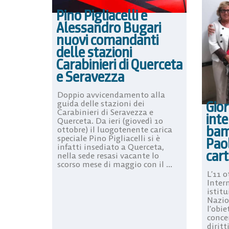
Pino Pigliacelli e
Alessandro Bugari
nuovi comandanti
delle stazioni
Carabinieri di Querceta
e Seravezza
Doppio avvicendamento alla
Gio
guida delle stazioni dei
Carabinieri di Seravezza e
inte
Querceta. Da ieri (giovedì 10
bamb
ottobre) il luogotenente carica
speciale Pino Pigliacelli si è
Paol
infatti insediato a Querceta,
cart
nella sede resasi vacante lo
scorso mese di maggio con il ...
L’11 o
Inter
istitu
Nazio
l’obie
conce
diritt