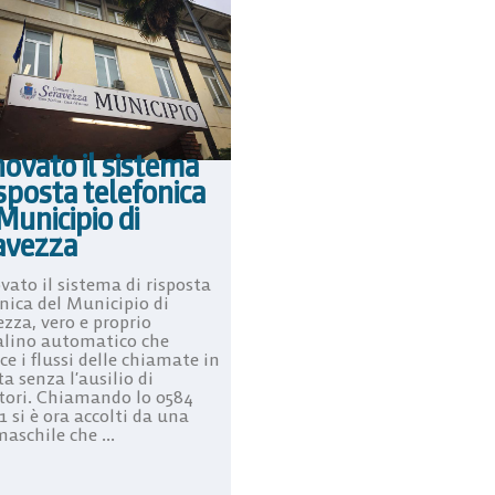
ovato il sistema
isposta telefonica
Municipio di
avezza
vato il sistema di risposta
onica del Municipio di
zza, vero e proprio
alino automatico che
ce i flussi delle chiamate in
a senza l’ausilio di
tori. Chiamando lo 0584
 si è ora accolti da una
aschile che ...