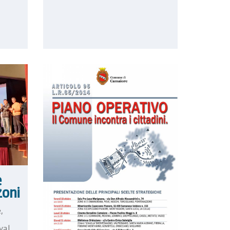
e
zoni
,
val