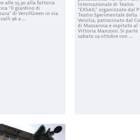
e alle 15.30 alla fattoria
Internazionale di Teatro
ica “Il giardino di
“EXSAIL” organizzato dal P
ura” di VersilGreen in via
Teatro Sperimentale della
valli 96 a ...
Versilia, patrocinato dal 
di Massarosa e ospitato al 
Vittoria Manzoni. Si parte
sabato 19 ottobre con ...