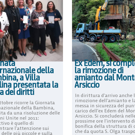
rnata
Ex Edem, si compl
rnazionale della
la rimozione di
ina, a Villa
amianto dal Mont
ina presentata la
Arsiccio
a dei diritti
In dirittura d’arrivo anche 
rimozione dell’amianto e l
ttobre ricorre la Giornata
messa in sicurezza del pun
nazionale della Bambina,
carico dell’ex Edem del Mo
ita da una risoluzione delle
Arsiccio. Si concluderà nell
ni Unite nel 2011:
prossime ore l’intervento d
ttivo è quello di
bonifica della struttura di 
ntrare l’attenzione sui
che da quota S. Olga trasp
i delle più piccole e sulla