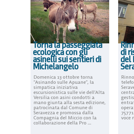
Torna la passeggiata
Rinn
ecologica con gli
di r
asinelli sui sentieri di
del 
Michelangelo
Ser
Domenica 13 ottobre torna
Rinno
“Asinando sulle Apuane”, la
telef
simpatica iniziativa
Serave
escursionistica sulle vie dell’Alta
centr
Versilia con asini condotti a
gestis
mano giunta alla sesta edizione,
entrat
patrocinata dal Comune di
opera
Seravezza e promossa dalla
757711
Compagnia del Miccio con la
voce m
collaborazione della Pro ...