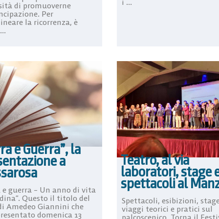
i ...
sità di promuoverne
ncipazione. Per
ineare la ricorrenza, è
..
ra e Guerra”, la
Teatro, al via
sentazione a
laboratori, stage 
sarosa
spettacoli al Man
 e guerra – Un anno di vita
ina”. Questo il titolo del
Spettacoli, esibizioni, stage
 di Amedeo Giannini che
viaggi teorici e pratici sul
presentato domenica 13
palcoscenico. Torna il Festi