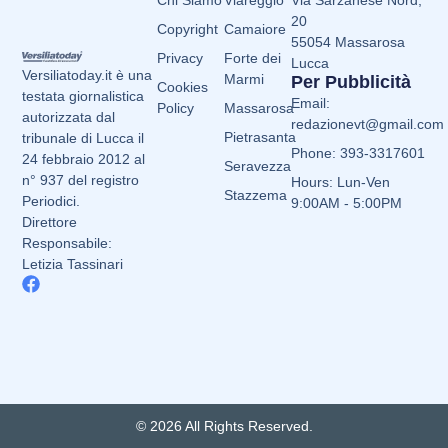
20
Copyright
Camaiore
55054 Massarosa
Privacy
Forte dei
Lucca
Versiliatoday.it è una
Marmi
Per Pubblicità
Cookies
testata giornalistica
Email:
Policy
Massarosa
autorizzata dal
redazionevt@gmail.com
Pietrasanta
tribunale di Lucca il
Phone: 393-3317601
24 febbraio 2012 al
Seravezza
n° 937 del registro
Hours: Lun-Ven
Stazzema
Periodici.
9:00AM - 5:00PM
Direttore
Responsabile:
Letizia Tassinari
© 2026 All Rights Reserved.