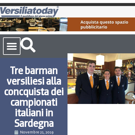
Cronaca Toscana
Tre barman
versiliesi alla
concquista dei
campionati
italiani in
Sardegna
Novembre 21, 2019